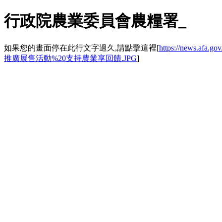
行政院農業委員會農糧署_
如果您的畫面停在此行文字過久,請點擊這裡[
https://news.
推廣展售活動%20支持農業享回饋.JPG
]