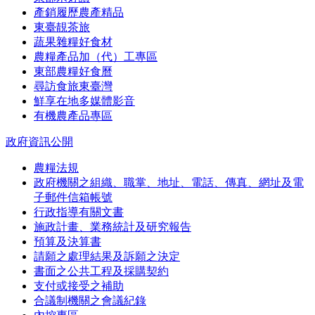
產銷履歷農產精品
東臺靚茶旅
蔬果雜糧好食材
農糧產品加（代）工專區
東部農糧好食曆
尋訪食旅東臺灣
鮮享在地多媒體影音
有機農產品專區
政府資訊公開
農糧法規
政府機關之組織、職掌、地址、電話、傳真、網址及電
子郵件信箱帳號
行政指導有關文書
施政計畫、業務統計及研究報告
預算及決算書
請願之處理結果及訴願之決定
書面之公共工程及採購契約
支付或接受之補助
合議制機關之會議紀錄