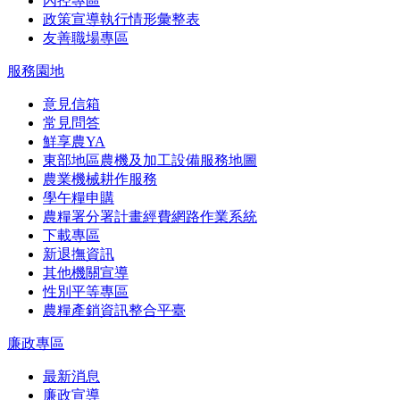
內控專區
政策宣導執行情形彙整表
友善職場專區
服務園地
意見信箱
常見問答
鮮享農YA
東部地區農機及加工設備服務地圖
農業機械耕作服務
學午糧申購
農糧署分署計畫經費網路作業系統
下載專區
新退撫資訊
其他機關宣導
性別平等專區
農糧產銷資訊整合平臺
廉政專區
最新消息
廉政宣導