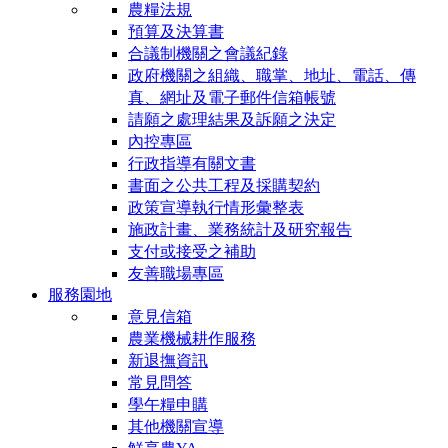
農糧法規
預算及決算書
合議制機關之會議紀錄
政府機關之組織、職掌、地址、電話、傳
真、網址及電子郵件信箱帳號
請願之處理結果及訴願之決定
內控專區
行政指導有關文書
書面之公共工程及採購契約
政策宣導執行情形彙整表
施政計畫、業務統計及研究報告
支付或接受之補助
友善職場專區
服務園地
意見信箱
農業機械耕作服務
新退撫資訊
常見問答
學午糧申購
其他機關宣導