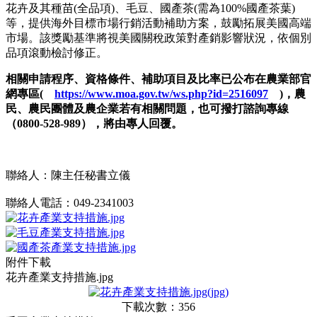
花卉及其種苗(全品項)、毛豆、國產茶(需為100%國產茶葉)
等，提供海外目標市場行銷活動補助方案，鼓勵拓展美國高端
市場。該獎勵基準將視美國關稅政策對產銷影響狀況，依個別
品項滾動檢討修正。
相關申請程序、資格條件、補助項目及比率已公布在農業部官
網專區(
https://www.moa.gov.tw/ws.php?id=2516097
)，農
民、農民團體及農企業若有相關問題，也可撥打諮詢專線
（0800-528-989），將由專人回覆。
聯絡人：陳主任秘書立儀
聯絡人電話：049-2341003
附件下載
花卉產業支持措施.jpg
下載次數：356