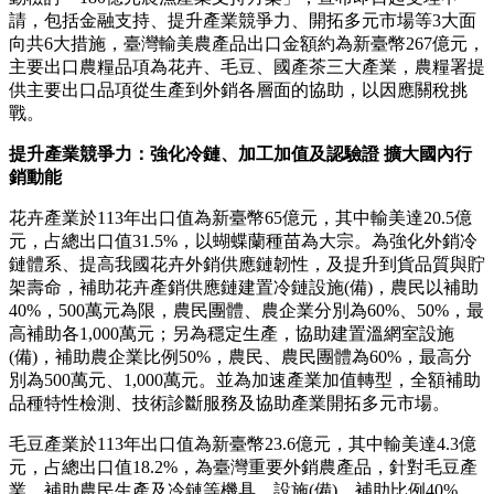
請，包括金融支持、提升產業競爭力、開拓多元市場等3大面
向共6大措施，臺灣輸美農產品出口金額約為新臺幣267億元，
主要出口農糧品項為花卉、毛豆、國產茶三大產業，農糧署提
供主要出口品項從生產到外銷各層面的協助，以因應關稅挑
戰。
提升產業競爭力：強化冷鏈、加工加值及認驗證 擴大國內行
銷動能
花卉產業於113年出口值為新臺幣65億元，其中輸美達20.5億
元，占總出口值31.5%，以蝴蝶蘭種苗為大宗。為強化外銷冷
鏈體系、提高我國花卉外銷供應鏈韌性，及提升到貨品質與貯
架壽命，補助花卉產銷供應鏈建置冷鏈設施(備)，農民以補助
40%，500萬元為限，農民團體、農企業分別為60%、50%，最
高補助各1,000萬元；另為穩定生產，協助建置溫網室設施
(備)，補助農企業比例50%，農民、農民團體為60%，最高分
別為500萬元、1,000萬元。並為加速產業加值轉型，全額補助
品種特性檢測、技術診斷服務及協助產業開拓多元市場。
毛豆產業於113年出口值為新臺幣23.6億元，其中輸美達4.3億
元，占總出口值18.2%，為臺灣重要外銷農產品，針對毛豆產
業，補助農民生產及冷鏈等機具、設施(備)，補助比例40%，