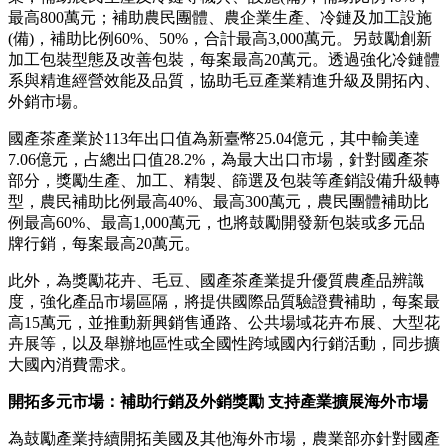
最高800萬元；補助農民團體、農企業生產、冷鏈及加工設施
(備)，補助比例60%、50%，合計最高3,000萬元。另鼓勵創新
加工包裝型態及改善包裝，每案最高20萬元。透過強化冷鏈體
系與精進經營效能及品質，協助毛豆產業精進升級及開拓內、
外銷市場。
國產茶產業於113年出口值為新臺幣25.04億元，其中輸美達
7.06億元，占總出口值28.2%，為最大出口市場，針對國產茶
部分，獎勵生產、加工、精製、篩選及包裝等產銷設備升級轉
型，農民補助比例最高40%、最高300萬元，農民團體補助比
例最高60%、最高1,000萬元，也將鼓勵開發新包裝或多元品
牌行銷，每案最高20萬元。
此外，為獎勵花卉、毛豆、國產茶產業提升優質農產品辨識
度，強化產品市場區隔，將提供國際品質驗證費補助，每案最
高15萬元，並推動新興銷售通路、公共場域花卉布展、大型花
卉展等，以及舉辦地區性或全國性跨域國內行銷活動，同步擴
大國內消費需求。
開拓多元市場：補助行銷及外銷獎勵 支持產業擴展海外市場
為鼓勵產業持續開拓美國及其他海外市場，農業部亦針對國產