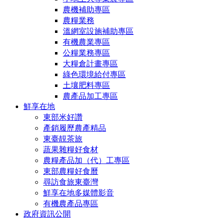
農機補助專區
農糧業務
溫網室設施補助專區
有機農業專區
公糧業務專區
大糧倉計畫專區
綠色環境給付專區
土壤肥料專區
農產品加工專區
鮮享在地
東部米好讚
產銷履歷農產精品
東臺靚茶旅
蔬果雜糧好食材
農糧產品加（代）工專區
東部農糧好食曆
尋訪食旅東臺灣
鮮享在地多媒體影音
有機農產品專區
政府資訊公開