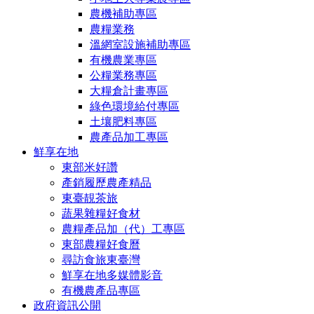
農機補助專區
農糧業務
溫網室設施補助專區
有機農業專區
公糧業務專區
大糧倉計畫專區
綠色環境給付專區
土壤肥料專區
農產品加工專區
鮮享在地
東部米好讚
產銷履歷農產精品
東臺靚茶旅
蔬果雜糧好食材
農糧產品加（代）工專區
東部農糧好食曆
尋訪食旅東臺灣
鮮享在地多媒體影音
有機農產品專區
政府資訊公開