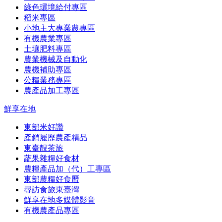
綠色環境給付專區
稻米專區
小地主大專業農專區
有機農業專區
土壤肥料專區
農業機械及自動化
農機補助專區
公糧業務專區
農產品加工專區
鮮享在地
東部米好讚
產銷履歷農產精品
東臺靚茶旅
蔬果雜糧好食材
農糧產品加（代）工專區
東部農糧好食曆
尋訪食旅東臺灣
鮮享在地多媒體影音
有機農產品專區