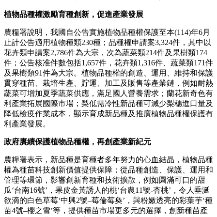
植物品種權激勵育種創新，促進產業發展
農糧署說明，我國自公告實施植物品種權保護至本(114)年6月
止計公告適用植物種類230種；品種權申請案3,324件，其中以
花卉類申請案2,786件為大宗，次為蔬菜類214件及果樹類174
件；公告核准件數包括1,657件，花卉類1,316件、蔬菜類171件
及果樹類91件為大宗。植物品種權的創造、運用、維持和保護
貫穿種苗、栽培生產、貯運、加工及販售等產業鏈，例如耐熱
蔬菜可增加夏季蔬菜供應，滿足國人營養需求；蘭花新奇色有
利產業拓展國際市場；梨低需冷性新品種可減少梨穗進口量及
降低檢疫作業成本，顯示育成新品種及推廣植物品種權保護有
利產業發展。
政府賡續保護植物品種權，再創產業新紀元
農糧署表示，新品種是育種者多年努力的心血結晶，植物品種
權為種苗科技創新價值提供保障；從品種創造、保護、運用和
管理等環節，影響創新育種和技術擴散，例如圓滿可口的甜
瓜‘台南16號’，果皮金黃誘人的桃‘台農11號-杏桃’，令人垂涎
欲滴的白色草莓‘中興2號–莓倫莓奐’，與粉嫩透亮的彩葉芋‘種
苗4號–櫻之雪’等，提供種苗市場更多元的選擇，創新種苗產