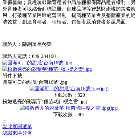
業價值鏈；農糧署鼓勵育種者申請品種權保障品種者權利；另
外育種者可以結合商標註冊、創建品牌等智慧財產權的策略應
用，打破種苗業跨區經營限制，提高種苗業者及整體產業的經
濟效益，創造育種者、種植者、銷售者及消費者多贏局面。
聯絡人：陳副署長啓榮
聯絡人電話：049-2341001
附件下載
圓滿可口的甜瓜‘台南16號’.jpg
下載次數：320
粉嫩透亮的彩葉芋‘種苗4號–櫻之雪’.jpg
下載次數：301
:::
點此展開選單
認識東區分署