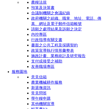
農糧法規
預算及決算書
合議制機關之會議紀錄
政府機關之組織、職掌、地址、電話、傳
真、網址及電子郵件信箱帳號
請願之處理結果及訴願之決定
內控專區
行政指導有關文書
書面之公共工程及採購契約
政策宣導執行情形彙整表
施政計畫、業務統計及研究報告
支付或接受之補助
友善職場專區
服務園地
意見信箱
農業機械耕作服務
新退撫資訊
常見問答
學午糧申購
其他機關宣導