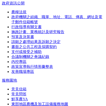
政府資訊公開
農糧法規
政府機關之組織、職掌、地址、電話、傳真、網址及電
子郵件信箱帳號
行政指導有關文書
施政計畫、業務統計及研究報告
預算及決算書
請願之處理結果及訴願之決定
書面之公共工程及採購契約
支付或接受之補助
合議制機關之會議紀錄
內控專區
政策宣導執行情形彙整表
友善職場專區
服務園地
意見信箱
常見問答
鮮享農YA
東部地區農機及加工設備服務地圖