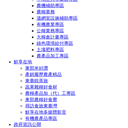
農機補助專區
農糧業務
溫網室設施補助專區
有機農業專區
公糧業務專區
大糧倉計畫專區
綠色環境給付專區
土壤肥料專區
農產品加工專區
鮮享在地
東部米好讚
產銷履歷農產精品
東臺靚茶旅
蔬果雜糧好食材
農糧產品加（代）工專區
東部農糧好食曆
尋訪食旅東臺灣
鮮享在地多媒體影音
有機農產品專區
政府資訊公開