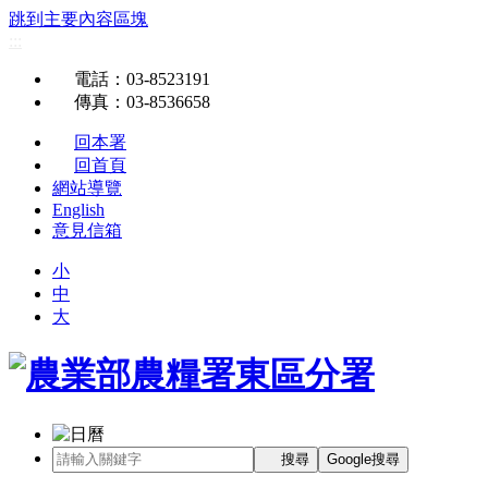
跳到主要內容區塊
:::
電話
：03-8523191
傳真
：03-8536658
回本署
回首頁
網站導覽
English
意見信箱
小
中
大
搜尋
Google搜尋