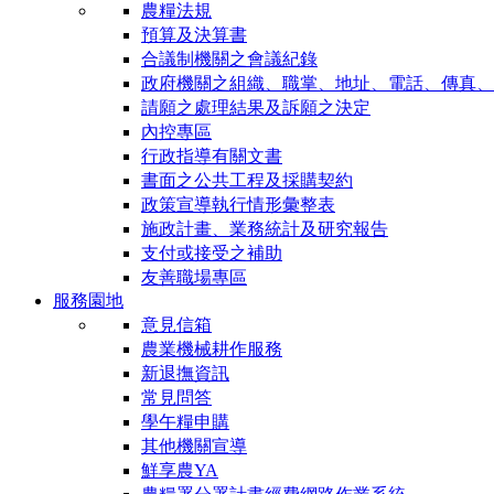
農糧法規
預算及決算書
合議制機關之會議紀錄
政府機關之組織、職掌、地址、電話、傳真、
請願之處理結果及訴願之決定
內控專區
行政指導有關文書
書面之公共工程及採購契約
政策宣導執行情形彙整表
施政計畫、業務統計及研究報告
支付或接受之補助
友善職場專區
服務園地
意見信箱
農業機械耕作服務
新退撫資訊
常見問答
學午糧申購
其他機關宣導
鮮享農YA