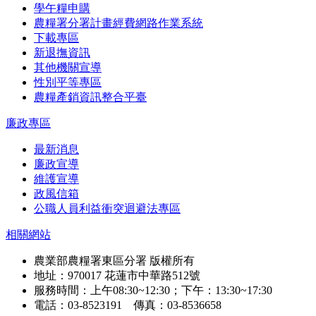
學午糧申購
農糧署分署計畫經費網路作業系統
下載專區
新退撫資訊
其他機關宣導
性別平等專區
農糧產銷資訊整合平臺
廉政專區
最新消息
廉政宣導
維護宣導
政風信箱
公職人員利益衝突迴避法專區
相關網站
農業部農糧署東區分署 版權所有
地址：970017 花蓮市中華路512號
服務時間：上午08:30~12:30；下午：13:30~17:30
電話：03-8523191 傳真：03-8536658