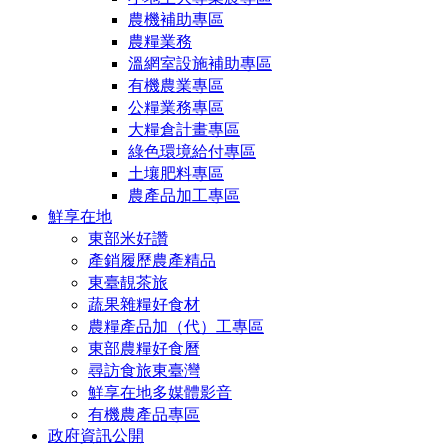
農機補助專區
農糧業務
溫網室設施補助專區
有機農業專區
公糧業務專區
大糧倉計畫專區
綠色環境給付專區
土壤肥料專區
農產品加工專區
鮮享在地
東部米好讚
產銷履歷農產精品
東臺靚茶旅
蔬果雜糧好食材
農糧產品加（代）工專區
東部農糧好食曆
尋訪食旅東臺灣
鮮享在地多媒體影音
有機農產品專區
政府資訊公開