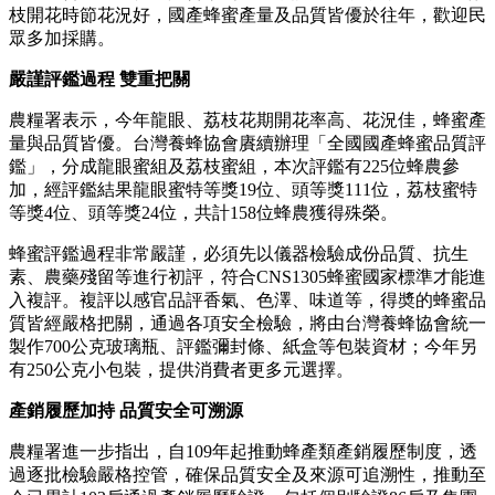
枝開花時節花況好，國產蜂蜜產量及品質皆優於往年，歡迎民
眾多加採購。
嚴謹評鑑過程 雙重把關
農糧署表示，今年龍眼、荔枝花期開花率高、花況佳，蜂蜜產
量與品質皆優。台灣養蜂協會賡續辦理「全國國產蜂蜜品質評
鑑」，分成龍眼蜜組及荔枝蜜組，本次評鑑有225位蜂農參
加，經評鑑結果龍眼蜜特等獎19位、頭等獎111位，荔枝蜜特
等獎4位、頭等獎24位，共計158位蜂農獲得殊榮。
蜂蜜評鑑過程非常嚴謹，必須先以儀器檢驗成份品質、抗生
素、農藥殘留等進行初評，符合CNS1305蜂蜜國家標準才能進
入複評。複評以感官品評香氣、色澤、味道等，得奬的蜂蜜品
質皆經嚴格把關，通過各項安全檢驗，將由台灣養蜂協會統一
製作700公克玻璃瓶、評鑑彌封條、紙盒等包裝資材；今年另
有250公克小包裝，提供消費者更多元選擇。
產銷履歷加持 品質安全可溯源
農糧署進一步指出，自109年起推動蜂產類產銷履歷制度，透
過逐批檢驗嚴格控管，確保品質安全及來源可追溯性，推動至