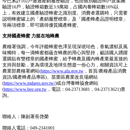
今已累計102戶通過產銷履歷驗證，包括個別驗證86戶及集團
驗證16戶，驗證蜂箱數近3.9萬箱，占國內養蜂箱數16%以
上，有效建立國產驗證蜂蜜之識別度。消費者選購時，只需要
認明蜂蜜罐上的「產銷履歷標章」及「國產蜂產品證明標章」
等兩項標章，即可購得優質國產蜂蜜。
支持國產蜂蜜 力挺在地蜂農
農糧署強調，今年評鑑蜂蜜色澤呈現深琥珀色，香氣濃郁及風
味獨特，每一滴蜂蜜都蘊含蜂農的用心與堅持，籲請國人踴躍
選購貼有雙標章的國產蜂蜜，給予蜂農及國內蜂產業最直接的
支持與鼓勵，更為環境及地球生態盡一份心力，相關資訊可上
農業部農糧署網站(
https://www.afa.gov.t
w
，首頁/農糧產品消費
資訊/國產蜂產品專區)、苗栗區農業改良場網站
(
https://www.mdares.gov.tw/
)或台灣養蜂協會網站
(
https://www.bee.org.t
w
，電話：04-23713681，04-23713621)查
詢。
聯絡人：陳副署長啓榮
聯絡人電話：049-2341001