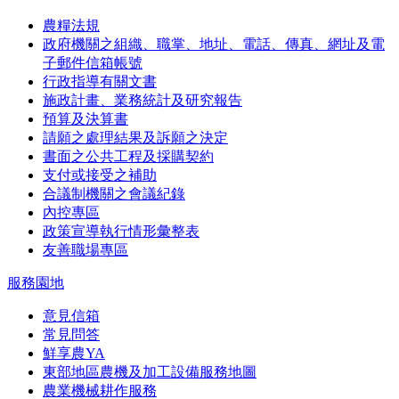
農糧法規
政府機關之組織、職掌、地址、電話、傳真、網址及電
子郵件信箱帳號
行政指導有關文書
施政計畫、業務統計及研究報告
預算及決算書
請願之處理結果及訴願之決定
書面之公共工程及採購契約
支付或接受之補助
合議制機關之會議紀錄
內控專區
政策宣導執行情形彙整表
友善職場專區
服務園地
意見信箱
常見問答
鮮享農YA
東部地區農機及加工設備服務地圖
農業機械耕作服務