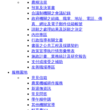
農糧法規
預算及決算書
合議制機關之會議紀錄
政府機關之組織、職掌、地址、電話、傳
真、網址及電子郵件信箱帳號
請願之處理結果及訴願之決定
內控專區
行政指導有關文書
書面之公共工程及採購契約
政策宣導執行情形彙整表
施政計畫、業務統計及研究報告
支付或接受之補助
友善職場專區
服務園地
意見信箱
農業機械耕作服務
新退撫資訊
常見問答
學午糧申購
其他機關宣導