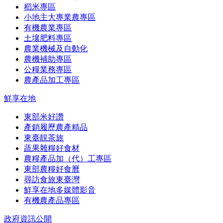
稻米專區
小地主大專業農專區
有機農業專區
土壤肥料專區
農業機械及自動化
農機補助專區
公糧業務專區
農產品加工專區
鮮享在地
東部米好讚
產銷履歷農產精品
東臺靚茶旅
蔬果雜糧好食材
農糧產品加（代）工專區
東部農糧好食曆
尋訪食旅東臺灣
鮮享在地多媒體影音
有機農產品專區
政府資訊公開