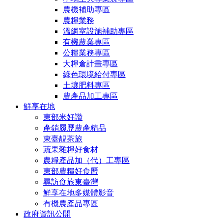
農機補助專區
農糧業務
溫網室設施補助專區
有機農業專區
公糧業務專區
大糧倉計畫專區
綠色環境給付專區
土壤肥料專區
農產品加工專區
鮮享在地
東部米好讚
產銷履歷農產精品
東臺靚茶旅
蔬果雜糧好食材
農糧產品加（代）工專區
東部農糧好食曆
尋訪食旅東臺灣
鮮享在地多媒體影音
有機農產品專區
政府資訊公開