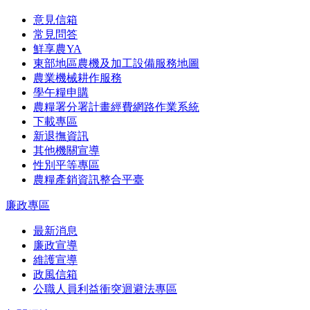
意見信箱
常見問答
鮮享農YA
東部地區農機及加工設備服務地圖
農業機械耕作服務
學午糧申購
農糧署分署計畫經費網路作業系統
下載專區
新退撫資訊
其他機關宣導
性別平等專區
農糧產銷資訊整合平臺
廉政專區
最新消息
廉政宣導
維護宣導
政風信箱
公職人員利益衝突迴避法專區