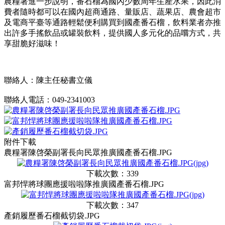
農糧署進一步說明，番石榴為國內少數周年生產水果，因此消
費者隨時都可以在國內超商通路、量販店、蔬果店、農會超市
及電商平臺等通路輕鬆便利購買到國產番石榴，飲料業者亦推
出許多手搖飲品或罐裝飲料，提供國人多元化的品嚐方式，共
享甜脆好滋味！
聯絡人：陳主任秘書立儀
聯絡人電話：049-2341003
附件下載
農糧署陳啓榮副署長向民眾推廣國產番石榴.JPG
下載次數：339
富邦悍將球團應援啦啦隊推廣國產番石榴.JPG
下載次數：347
產銷履歷番石榴截切袋.JPG