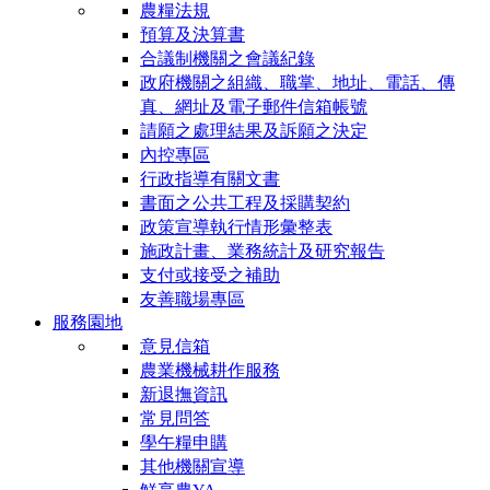
農糧法規
預算及決算書
合議制機關之會議紀錄
政府機關之組織、職掌、地址、電話、傳
真、網址及電子郵件信箱帳號
請願之處理結果及訴願之決定
內控專區
行政指導有關文書
書面之公共工程及採購契約
政策宣導執行情形彙整表
施政計畫、業務統計及研究報告
支付或接受之補助
友善職場專區
服務園地
意見信箱
農業機械耕作服務
新退撫資訊
常見問答
學午糧申購
其他機關宣導