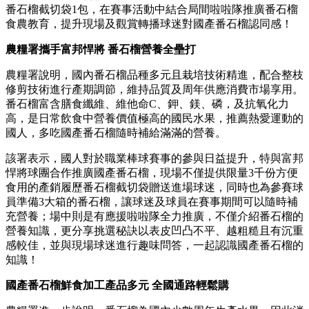
番石榴截切袋1包，在賽事活動中結合局間啦啦隊推廣番石榴
食農教育，提升現場及觀賞轉播球迷對國產番石榴認同感！
農糧署攜手富邦悍將 番石榴營養全壘打
農糧署說明，國內番石榴品種多元且栽培技術精進，配合整枝
修剪技術進行產期調節，維持品質及周年供應消費市場享用。
番石榴富含膳食纖維、維他命C、鉀、鎂、磷，及抗氧化力
高，是日常飲食中營養價值極高的國民水果，推薦熱愛運動的
國人，多吃國產番石榴隨時補給滿滿的營養。
該署表示，國人對於職業棒球賽事的參與日益提升，特與富邦
悍將球團合作推廣國產番石榴，現場不僅提供限量3千份方便
食用的產銷履歷番石榴截切袋贈送進場球迷，同時也為參賽球
員準備3大箱的番石榴，讓球迷及球員在賽事期間可以隨時補
充營養；場中則是有應援啦啦隊全力推廣，不僅介紹番石榴的
營養知識，更分享挑選秘訣以表皮凹凸不平、越粗糙且有沉重
感較佳，並與現場球迷進行趣味問答，一起認識國產番石榴的
知識！
國產番石榴鮮食加工產品多元 全國通路輕鬆購