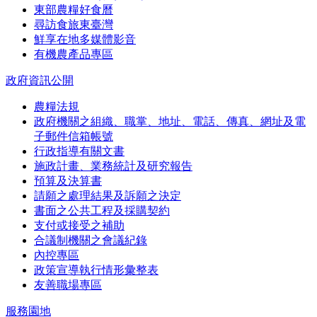
東部農糧好食曆
尋訪食旅東臺灣
鮮享在地多媒體影音
有機農產品專區
政府資訊公開
農糧法規
政府機關之組織、職掌、地址、電話、傳真、網址及電
子郵件信箱帳號
行政指導有關文書
施政計畫、業務統計及研究報告
預算及決算書
請願之處理結果及訴願之決定
書面之公共工程及採購契約
支付或接受之補助
合議制機關之會議紀錄
內控專區
政策宣導執行情形彙整表
友善職場專區
服務園地