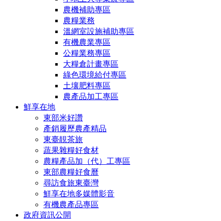
農機補助專區
農糧業務
溫網室設施補助專區
有機農業專區
公糧業務專區
大糧倉計畫專區
綠色環境給付專區
土壤肥料專區
農產品加工專區
鮮享在地
東部米好讚
產銷履歷農產精品
東臺靚茶旅
蔬果雜糧好食材
農糧產品加（代）工專區
東部農糧好食曆
尋訪食旅東臺灣
鮮享在地多媒體影音
有機農產品專區
政府資訊公開