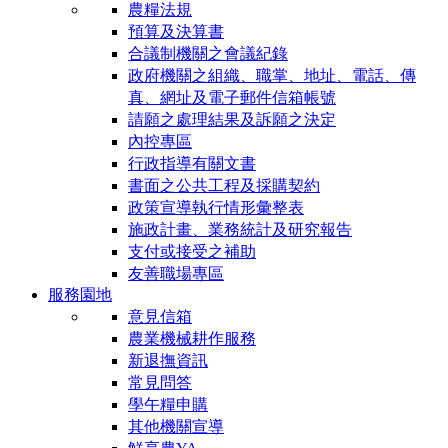
農糧法規
預算及決算書
合議制機關之會議紀錄
政府機關之組織、職掌、地址、電話、傳
真、網址及電子郵件信箱帳號
請願之處理結果及訴願之決定
內控專區
行政指導有關文書
書面之公共工程及採購契約
政策宣導執行情形彙整表
施政計畫、業務統計及研究報告
支付或接受之補助
友善職場專區
服務園地
意見信箱
農業機械耕作服務
新退撫資訊
常見問答
學午糧申購
其他機關宣導