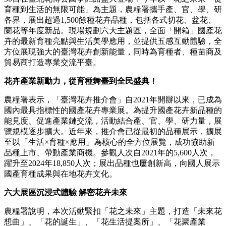
育種到生活的無限可能」為主題，農糧署攜手產、官、學、研
各界，展出超過1,500餘種花卉品種，包括各式切花、盆花、
蘭花等年度新品。現場規劃六大主題區，全面「開箱」國產花
卉的最新育種亮點與生活美學應用，並提供五感互動體驗，全
方位展現強大的臺灣花卉創新能量，同時為育種者、種苗商及
貿易商打造專業交流平臺。
花卉產業新動力，從育種舞臺到全民盛典！
農糧署表示，「臺灣花卉推介會」自2021年開辦以來，已成為
國內最具指標性的國產花卉專業展。為提升國產花卉新品種的
能見度、促進產業鏈交流，活動結合產、官、學、研力量，展
覽規模逐步擴大。近年來，推介會已從最初的品種展示，擴展
至以「生活×育種×應用」為核心的全方位展覽，成功協助新
品種上市、帶動產業商機。參觀人次自2021年的5,600人次，
躍升至2024年18,850人次；展出品種也屢創新高，向國人展示
國產育種成果與在地花卉文化。
六大展區沉浸式體驗 解密花卉未來
農糧署說明，本次活動緊扣「花之未來」主題，打造「未來花
想曲」、「花的誕生」、「花生活提案所」、「花聚產業