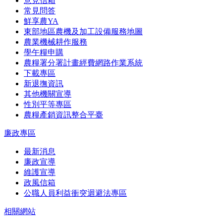
意見信箱
常見問答
鮮享農YA
東部地區農機及加工設備服務地圖
農業機械耕作服務
學午糧申購
農糧署分署計畫經費網路作業系統
下載專區
新退撫資訊
其他機關宣導
性別平等專區
農糧產銷資訊整合平臺
廉政專區
最新消息
廉政宣導
維護宣導
政風信箱
公職人員利益衝突迴避法專區
相關網站