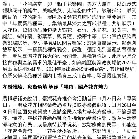
館」、「花開講堂」與「動手花樂園」等六大展區，以沉浸式
體驗花卉的誕生、美輪美奐、走進您的生活。該署指出，最受
矚目的「花的誕生」展區為引領花卉時尚流行的重要展區，其
中「年度新品種區」，集結最具潛力之育成品種，共計展示9
大花種、13個新品種包括火鶴花、石竹、水晶花、彩葉芋、聖
誕紅、蝴蝶蘭、彩葉草、觀音蓮、矮牽牛等，展出單位橫跨農
業部場試所、學研機構及民間育種家；透過實體展示、影像與
故事展示，一窺新品種從雜交、篩選、穩定化到量產的育種歷
程，看見臺灣花卉強大的研發能量。農糧署強調，此區更是介
接育種與產業需求的最佳平臺，如高雄區農業改良場於2022年
展出高雄4號-紅星、2024年展出高雄5號-維納斯，其所研發紅
色系火鶴花品種於國內市場有三成市占率，即是最佳實證。
花感體驗、療癒角落 等你「開箱」國產花卉魅力
農糧署補充說明，臺灣花卉推介會活動首日11月27日為「專業
日」，開放花卉相關業者憑名片換取專業參觀證，11月28日至
30日則全面免費開放！邀請全民入場共享花卉盛事。不論是愛
花、懂花、尋找花卉新品種合作機會的產業伯樂，想為生活增
添花意的市民，或是期待親手玩花、放鬆療癒的民眾，都能在
「花聚產業館」、「花生活提案所」、「花開講堂」、「動手
花樂園」等展區找到屬於自己的花卉角落。該署誠摯邀請大家