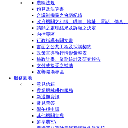
農糧法規
預算及決算書
合議制機關之會議紀錄
政府機關之組織、職掌、地址、電話、傳真、
請願之處理結果及訴願之決定
內控專區
行政指導有關文書
書面之公共工程及採購契約
政策宣導執行情形彙整表
施政計畫、業務統計及研究報告
支付或接受之補助
友善職場專區
服務園地
意見信箱
農業機械耕作服務
新退撫資訊
常見問答
學午糧申購
其他機關宣導
鮮享農YA