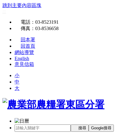
跳到主要內容區塊
:::
電話
：03-8523191
傳真
：03-8536658
回本署
回首頁
網站導覽
English
意見信箱
小
中
大
搜尋
Google搜尋