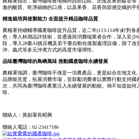
農糧署指出，臺灣咖啡產地橫跨西部山區、丘陵及東部縱谷等
激的酸質、乾淨細緻的口感，以及果香、花香與甜感交織的平
精進栽培與後製能力 全面提升精品咖啡品質
農糧署持續輔導國產咖啡提升品質，近二年(113-114年)
色；導入杯測品評技術，並透過與消費端業者合作，深入至少
段，導入28臺AI挑豆機及若干臺自動化後製處理設備，除了
沖、義式等多元沖煮方式的高度市場彈性。
品味臺灣咖啡的島嶼風味 推動國產咖啡永續發展
農糧署強調，臺灣咖啡不僅是一項農產品，更是結合在地文化
品牌能見度，拓展消費市場，並鼓勵消費者以實際行動支持國
次，共同為臺灣咖啡產業注入永續發展的動能。倘不知道如何
啡。
聯絡人：黃副署長昭興
聯絡人電話：02-23417186