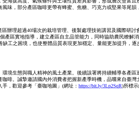
，受海拔高度、氣候條件與土壤性質差異影響，形成層次豐富且
衡風味，部分產區咖啡更帶有蜂蜜、焦糖、巧克力或堅果等尾韻
針對各產區辦理超過40場次的栽培管理、後製處理技術講習及國際
6個產區實地指導，建立產區自主品管能力，同時協助農民瞭解
改善缺工之困境，也使整體品質表現更加穩定、量能更加提升，
、環境生態與職人精神的風土產業。後續該署將持續輔導各產區
產咖啡。誠摯邀請國內外消費者把握新產季時機，品嚐來自臺灣
入手，歡迎參考「臺咖地圖」(網址：
https://bit.ly/3Lp2SqR
)所標