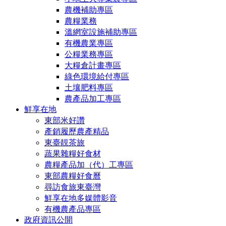
農機補助專區
農糧業務
溫網室設施補助專區
有機農業專區
公糧業務專區
大糧倉計畫專區
綠色環境給付專區
土壤肥料專區
農產品加工專區
鮮享在地
東部米好讚
產銷履歷農產精品
東臺靚茶旅
蔬果雜糧好食材
農糧產品加（代）工專區
東部農糧好食曆
尋訪食旅東臺灣
鮮享在地多媒體影音
有機農產品專區
政府資訊公開