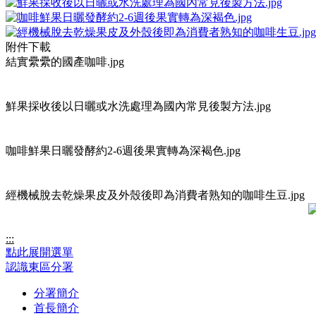
附件下載
結實纍纍的國產咖啡.jpg
鮮果採收後以日曬或水洗處理為國內常見後製方法.jpg
咖啡鮮果日曬發酵約2-6週後果實轉為深褐色.jpg
經機械脫去乾燥果皮及外殼後即為消費者熟知的咖啡生豆.jpg
:::
點此展開選單
認識東區分署
分署簡介
首長簡介