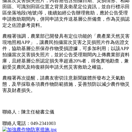
攝當次災害損失照片，內容應包含拍攝日期、災損情形、相鄰
田區、可識別田區位置之背景及衛星定位資訊，並自行標示田
區坐落地段(地號)等，後續如經公告辦理救助，應於公告受理
申請救助期間內，併同申請文件送基層公所備查，作為災損認
定之佐證參考資料。
農糧署強調，農業部已開發具有定位功能的「農產業天然災害
現地照相APP」，讓農民拍攝當次災害之災損照片作為佐證文
件，協助基層公所保存作物受損證據，可多加利用；以該APP
拍攝當次災害損失照片，並於公告受理期間內上傳農業部資料
庫，且經基層公所認定損失率超過20%者，得免實地勘查，兼
顧受災農民及時復耕與申請天然災害救助之權益。
農糧署再次提醒，請農友密切注意新聞媒體所發布之天氣動
態，及早採取各項農作物防範措施，妥善預防以減少農作物災
害及財產損失。
聯絡人：陳主任秘書立儀
聯絡人電話：049-2341003