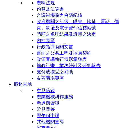
農糧法規
預算及決算書
合議制機關之會議紀錄
政府機關之組織、職掌、地址、電話、傳
真、網址及電子郵件信箱帳號
請願之處理結果及訴願之決定
內控專區
行政指導有關文書
書面之公共工程及採購契約
政策宣導執行情形彙整表
施政計畫、業務統計及研究報告
支付或接受之補助
友善職場專區
服務園地
意見信箱
農業機械耕作服務
新退撫資訊
常見問答
學午糧申購
其他機關宣導