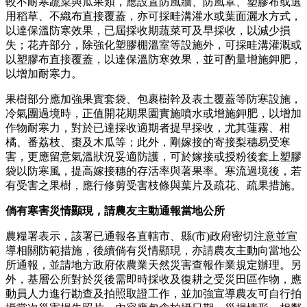
較不耐寒蔬菜與瓜果類，應設置防風牆、防風罩、塑膠布或選
用稻草、不織布直接覆蓋，亦可採畦溝灌水或葉面灑水方式，
以達保溫防寒效果，已屆採收期蔬菜可及早採收，以減少損
失；花卉部分，除強化塑膠棚溫室等設施外，可採畦溝灌溉或
以塑膠布直接覆蓋，以達保溫防寒效果，並可酌量增施鉀肥，
以增加耐寒力。
果樹部分應加強果實套袋、包裹樹幹及表土覆蓋等防寒設施，
冷氣團過境時，正值開花期果園實施噴水或增施鉀肥，以增加
作物耐寒力，對於已達採收適期者提早採收，尤其蓮霧、柑
橘、番荔枝、棗及木瓜等；此外，剛嫁接的寄接梨穗易受寒
害，更應留意氣溫狀況妥適防護，可於嫁接或授粉後套上塑膠
袋以防寒風，提高嫁接穗的存活率與著果率。寒流過境後，若
有受害之果樹，應行修剪受害枝條與葉片及疏花、疏果措施。
倘有寒害災情顯現，請農友主動通報當地公所
農糧署表示，該署已通報各直轄市、縣(市)政府密切注意並宣
導相關防範措施，後續倘有災情顯現，亦請農友主動向當地公
所通報，並請地方政府依農業天然災害查報作業規定辦理。另
外，基層公所對於災後需即時採收及復耕之受災田區作物，應
動員人力進行勘查及拍照取證工作，並加強宣導農友可自行拍