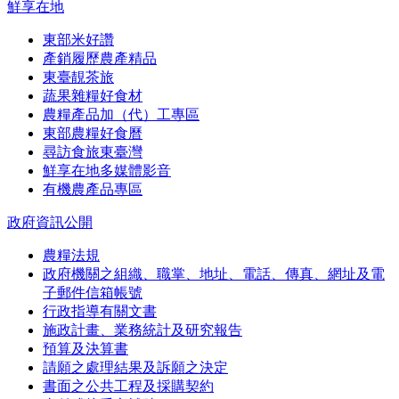
鮮享在地
東部米好讚
產銷履歷農產精品
東臺靚茶旅
蔬果雜糧好食材
農糧產品加（代）工專區
東部農糧好食曆
尋訪食旅東臺灣
鮮享在地多媒體影音
有機農產品專區
政府資訊公開
農糧法規
政府機關之組織、職掌、地址、電話、傳真、網址及電
子郵件信箱帳號
行政指導有關文書
施政計畫、業務統計及研究報告
預算及決算書
請願之處理結果及訴願之決定
書面之公共工程及採購契約