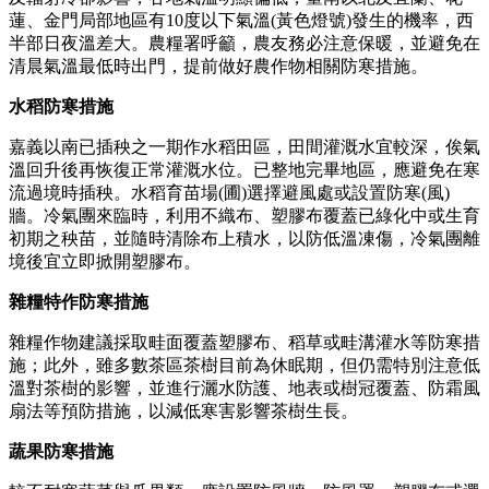
蓮、金門局部地區有10度以下氣溫(黃色燈號)發生的機率，西
半部日夜溫差大。農糧署呼籲，農友務必注意保暖，並避免在
清晨氣溫最低時出門，提前做好農作物相關防寒措施。
水稻防寒措施
嘉義以南已插秧之一期作水稻田區，田間灌溉水宜較深，俟氣
溫回升後再恢復正常灌溉水位。已整地完畢地區，應避免在寒
流過境時插秧。水稻育苗場(圃)選擇避風處或設置防寒(風)
牆。冷氣團來臨時，利用不織布、塑膠布覆蓋已綠化中或生育
初期之秧苗，並隨時清除布上積水，以防低溫凍傷，冷氣團離
境後宜立即掀開塑膠布。
雜糧特作防寒措施
雜糧作物建議採取畦面覆蓋塑膠布、稻草或畦溝灌水等防寒措
施；此外，雖多數茶區茶樹目前為休眠期，但仍需特別注意低
溫對茶樹的影響，並進行灑水防護、地表或樹冠覆蓋、防霜風
扇法等預防措施，以減低寒害影響茶樹生長。
蔬果防寒措施