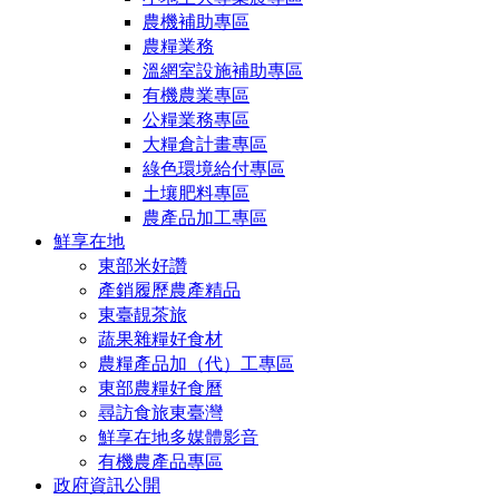
農機補助專區
農糧業務
溫網室設施補助專區
有機農業專區
公糧業務專區
大糧倉計畫專區
綠色環境給付專區
土壤肥料專區
農產品加工專區
鮮享在地
東部米好讚
產銷履歷農產精品
東臺靚茶旅
蔬果雜糧好食材
農糧產品加（代）工專區
東部農糧好食曆
尋訪食旅東臺灣
鮮享在地多媒體影音
有機農產品專區
政府資訊公開