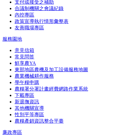
支付或接受之補助
合議制機關之會議紀錄
內控專區
政策宣導執行情形彙整表
友善職場專區
服務園地
意見信箱
常見問答
鮮享農YA
東部地區農機及加工設備服務地圖
農業機械耕作服務
學午糧申購
農糧署分署計畫經費網路作業系統
下載專區
新退撫資訊
其他機關宣導
性別平等專區
農糧產銷資訊整合平臺
廉政專區