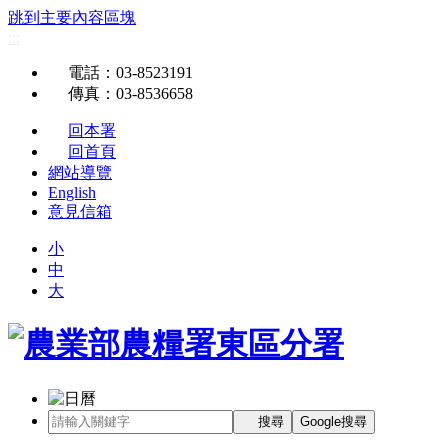
跳到主要內容區塊
:::
電話
：03-8523191
傳真
：03-8536658
回本署
回首頁
網站導覽
English
意見信箱
小
中
大
搜尋
Google搜尋