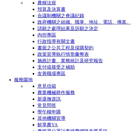
農糧法規
預算及決算書
合議制機關之會議紀錄
政府機關之組織、職掌、地址、電話、傳真、
請願之處理結果及訴願之決定
內控專區
行政指導有關文書
書面之公共工程及採購契約
政策宣導執行情形彙整表
施政計畫、業務統計及研究報告
支付或接受之補助
友善職場專區
服務園地
意見信箱
農業機械耕作服務
新退撫資訊
常見問答
學午糧申購
其他機關宣導
鮮享農YA