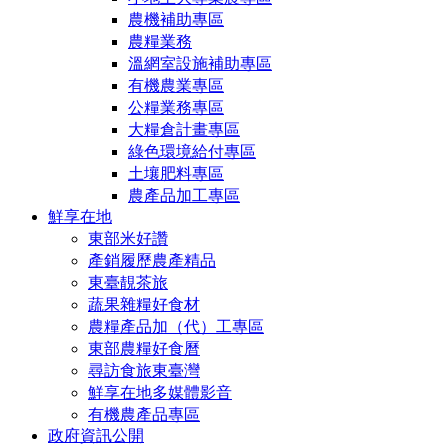
農機補助專區
農糧業務
溫網室設施補助專區
有機農業專區
公糧業務專區
大糧倉計畫專區
綠色環境給付專區
土壤肥料專區
農產品加工專區
鮮享在地
東部米好讚
產銷履歷農產精品
東臺靚茶旅
蔬果雜糧好食材
農糧產品加（代）工專區
東部農糧好食曆
尋訪食旅東臺灣
鮮享在地多媒體影音
有機農產品專區
政府資訊公開