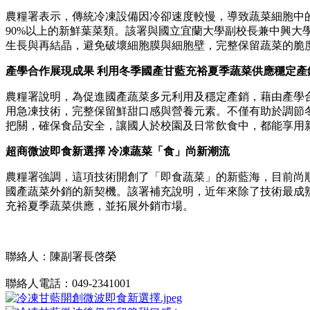
農糧署表示，傳統冷凍設備因冷卻速度較慢，導致蔬菜細胞中
90%以上的新鮮葉菜類。該署與國立宜蘭大學副校長兼中興大
生長與再結晶，避免破壞細胞膜與細胞壁，完整保留蔬菜的脆
產學合作展現成果 利用冬季國產甘藍充裕夏季蔬菜供應穩定產
農糧署說明，為促進國產蔬菜多元利用及穩定產銷，藉由產學合
用急凍技術，完整保留鮮甜口感與營養元素。不僅有助於調節
把關，確保食品安全，讓國人於校園及日常飲食中，都能享用
超商微波即食新選擇 冷凍蔬菜「食」尚新潮流
農糧署強調，這項技術開創了「即食蔬菜」的新藍海，目前尚
國產蔬菜外銷的新契機。該署補充說明，近年來除了技術最成
充裕夏季蔬菜供應，並拓展外銷市場。
聯絡人：陳副署長啓榮
聯絡人電話：049-2341001