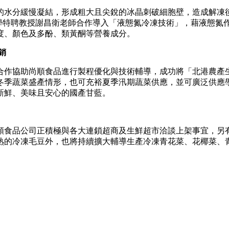
的水分緩慢凝結，形成粗大且尖銳的冰晶刺破細胞壁，造成解凍
學特聘教授謝昌衛老師合作導入「液態氮冷凍技術」，藉液態氮作
度、顏色及多酚、類黃酮等營養成分。
銷
作協助尚順食品進行製程優化與技術輔導，成功將「北港農產生產
冬季蔬菜盛產情形，也可充裕夏季汛期蔬菜供應，並可廣泛供應
新鮮、美味且安心的國產甘藍。
順食品公司正積極與各大連鎖超商及生鮮超市洽談上架事宜，另
熟的冷凍毛豆外，也將持續擴大輔導生產冷凍青花菜、花椰菜、