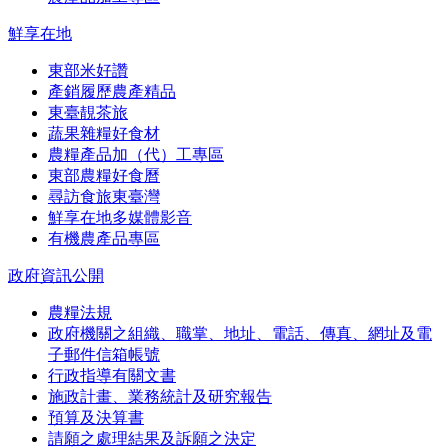
鮮享在地
東部米好讚
產銷履歷農產精品
東臺靚茶旅
蔬果雜糧好食材
農糧產品加（代）工專區
東部農糧好食曆
尋訪食旅東臺灣
鮮享在地多媒體影音
有機農產品專區
政府資訊公開
農糧法規
政府機關之組織、職掌、地址、電話、傳真、網址及電
子郵件信箱帳號
行政指導有關文書
施政計畫、業務統計及研究報告
預算及決算書
請願之處理結果及訴願之決定