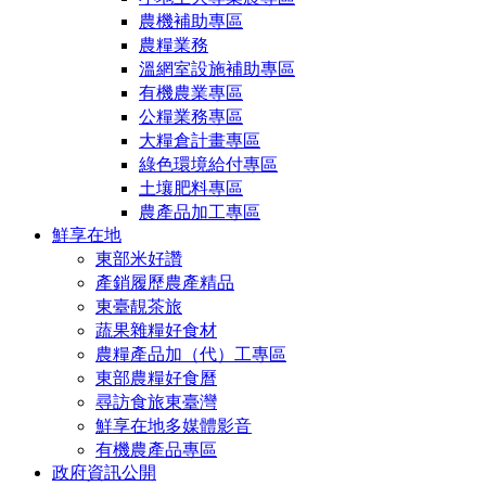
農機補助專區
農糧業務
溫網室設施補助專區
有機農業專區
公糧業務專區
大糧倉計畫專區
綠色環境給付專區
土壤肥料專區
農產品加工專區
鮮享在地
東部米好讚
產銷履歷農產精品
東臺靚茶旅
蔬果雜糧好食材
農糧產品加（代）工專區
東部農糧好食曆
尋訪食旅東臺灣
鮮享在地多媒體影音
有機農產品專區
政府資訊公開