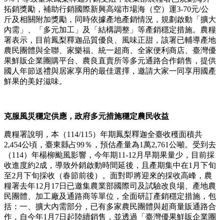
拓銷獎勵，補助行銷國際新興高端市場海（空）運3-70元/公
斤及相關附加獎勵，同時依據產地產銷情況，規劃啟動「擴大
內需」、「多元加工」及「結構調整」等產銷穩定措施。農糧
署表示，目前鳳梨釋迦品質優良、風味正甜，該署已輔導產地
農民團體與全聯、家樂福、統一超商、全家便利商店、臺灣優
果鮮販企業團購平台、農良直賣所等多元通路合作銷售，提供
國人年節送禮與居家享用的最佳選擇，邀請大家一同享用國產
鮮果的美好滋味。
克服風災穩定供應，政府多元措施穩定農民收益
農糧署說明，本（114/115）年期鳳梨釋迦全臺收穫面積共
2,454公頃，臺東縣占99％，預估產量為1萬2,761公噸。受到去
（114）年楊柳颱風影響，今年期11-12月早期果量少，目前採
收進度約2成，導致外銷啟動時間延後，且產期集中在1月下旬
至2月下旬採收（春節前後）。面對即將迎來的採收高峰，農
糧署去年12月17日已邀集農業部國際司及試驗改良場、產地農
民團體、加工廠及通路商等單位，全面研訂產銷穩定措施，包
括：一、擴大內需部分，已有多家農民團體與超商量販通路合
作，自今年1月7日起陸續銷售，並透過「臺灣優果鮮販企業團