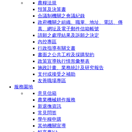
農糧法規
預算及決算書
合議制機關之會議紀錄
政府機關之組織、職掌、地址、電話、傳
真、網址及電子郵件信箱帳號
請願之處理結果及訴願之決定
內控專區
行政指導有關文書
書面之公共工程及採購契約
政策宣導執行情形彙整表
施政計畫、業務統計及研究報告
支付或接受之補助
友善職場專區
服務園地
意見信箱
農業機械耕作服務
新退撫資訊
常見問答
學午糧申購
其他機關宣導