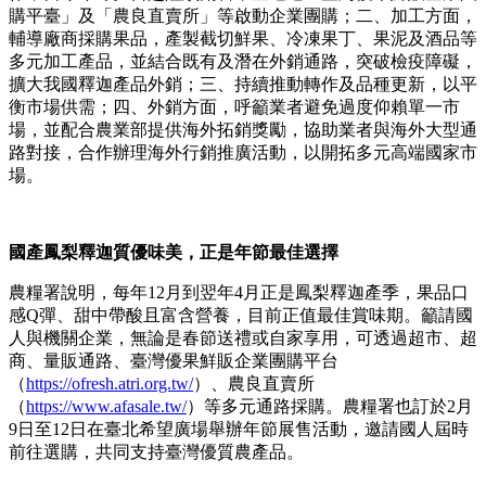
購平臺」及「農良直賣所」等啟動企業團購；二、加工方面，
輔導廠商採購果品，產製截切鮮果、冷凍果丁、果泥及酒品等
多元加工產品，並結合既有及潛在外銷通路，突破檢疫障礙，
擴大我國釋迦產品外銷；三、持續推動轉作及品種更新，以平
衡市場供需；四、外銷方面，呼籲業者避免過度仰賴單一市
場，並配合農業部提供海外拓銷獎勵，協助業者與海外大型通
路對接，合作辦理海外行銷推廣活動，以開拓多元高端國家市
場。
國產鳳梨釋迦質優味美，正是年節最佳選擇
農糧署說明，每年12月到翌年4月正是鳳梨釋迦產季，果品口
感Q彈、甜中帶酸且富含營養，目前正值最佳賞味期。籲請國
人與機關企業，無論是春節送禮或自家享用，可透過超市、超
商、量販通路、臺灣優果鮮販企業團購平台
（
https://ofresh.atri.org.tw/
）、農良直賣所
（
https://www.afasale.tw/
）等多元通路採購。農糧署也訂於2月
9日至12日在臺北希望廣場舉辦年節展售活動，邀請國人屆時
前往選購，共同支持臺灣優質農產品。