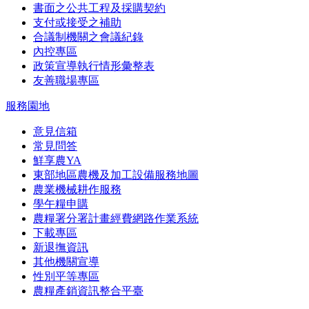
書面之公共工程及採購契約
支付或接受之補助
合議制機關之會議紀錄
內控專區
政策宣導執行情形彙整表
友善職場專區
服務園地
意見信箱
常見問答
鮮享農YA
東部地區農機及加工設備服務地圖
農業機械耕作服務
學午糧申購
農糧署分署計畫經費網路作業系統
下載專區
新退撫資訊
其他機關宣導
性別平等專區
農糧產銷資訊整合平臺