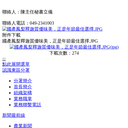
聯絡人：陳主任秘書立儀
聯絡人電話：049-2341003
附件下載
國產鳳梨釋迦質優味美，正是年節最佳選擇.JPG
下載次數：274
:::
點此展開選單
認識東區分署
分署簡介
首長簡介
組織架構
業務職掌
業務聯繫電話
新聞最前線
農業新聞