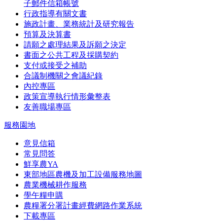
子郵件信箱帳號
行政指導有關文書
施政計畫、業務統計及研究報告
預算及決算書
請願之處理結果及訴願之決定
書面之公共工程及採購契約
支付或接受之補助
合議制機關之會議紀錄
內控專區
政策宣導執行情形彙整表
友善職場專區
服務園地
意見信箱
常見問答
鮮享農YA
東部地區農機及加工設備服務地圖
農業機械耕作服務
學午糧申購
農糧署分署計畫經費網路作業系統
下載專區