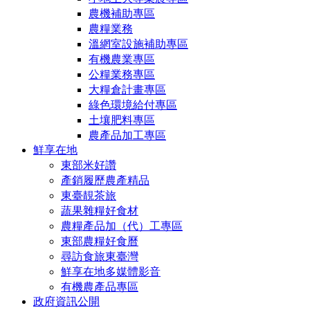
農機補助專區
農糧業務
溫網室設施補助專區
有機農業專區
公糧業務專區
大糧倉計畫專區
綠色環境給付專區
土壤肥料專區
農產品加工專區
鮮享在地
東部米好讚
產銷履歷農產精品
東臺靚茶旅
蔬果雜糧好食材
農糧產品加（代）工專區
東部農糧好食曆
尋訪食旅東臺灣
鮮享在地多媒體影音
有機農產品專區
政府資訊公開