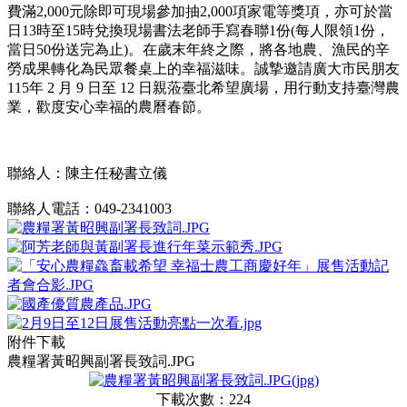
費滿2,000元除即可現場參加抽2,000項家電等獎項，亦可於當
日13時至15時兌換現場書法老師手寫春聯1份(每人限領1份，
當日50份送完為止)。在歲末年終之際，將各地農、漁民的辛
勞成果轉化為民眾餐桌上的幸福滋味。誠摯邀請廣大市民朋友
115年 2 月 9 日至 12 日親蒞臺北希望廣場，用行動支持臺灣農
業，歡度安心幸福的農曆春節。
聯絡人：陳主任秘書立儀
聯絡人電話：049-2341003
附件下載
農糧署黃昭興副署長致詞.JPG
下載次數：224