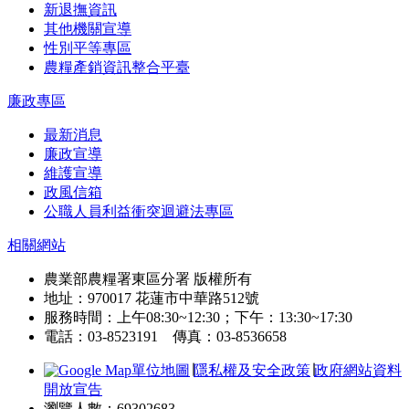
新退撫資訊
其他機關宣導
性別平等專區
農糧產銷資訊整合平臺
廉政專區
最新消息
廉政宣導
維護宣導
政風信箱
公職人員利益衝突迴避法專區
相關網站
農業部農糧署東區分署 版權所有
地址：970017 花蓮市中華路512號
服務時間：上午08:30~12:30；下午：13:30~17:30
電話：03-8523191 傳真：03-8536658
單位地圖
∣
隱私權及安全政策
∣
政府網站資料
開放宣告
瀏覽人數：69302683