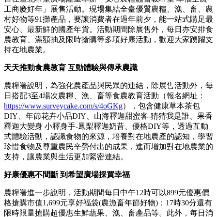
工商慶好年」展售活動。現場集結全臺優質農糧、漁、畜、農
村好物等91攤產品，要讓消費者在過年前夕，能一站式購足最
安心、最新鮮的國產年貨。活動期間除展售外，每日亦安排食
農教育、滿額抽及限時搶購等多項好康活動，歡迎大家踴躍支
持在地農業。
天天推動食農教育 互動體驗與傳承農識
農糧署說明，為強化農產品與民眾的連結，除展售活動外，每
日搭配3至4場次農糧、漁、畜等食農教育活動（報名網址：
https://www.surveycake.com/s/4oGKg
），包含健康草本茶包
DIY、年節花卉小品DIY、山海釋迦甜蜜客-猜猜我是誰、果香
釋迦大變身 小釋身手-鳳梨釋迦奶昔、優格DIY等，透過互動
式體驗活動，認識食物的來源，培養對在地農產的認知，學習
珍惜食物及尊重農民辛勞付出的成果，進而增加對在地農業的
支持，讓農業與生活更加緊密連結。
好康優惠不間斷 到希望廣場採買幸福
農糧署進一步說明，活動期間每日中午12時可以899元優惠價
格搶購市值1,699元享好福袋(農漁畜年節好物)；17時30分還有
限時限量搶購超優惠生鮮蔬果、漁、畜產品等。此外，每日消