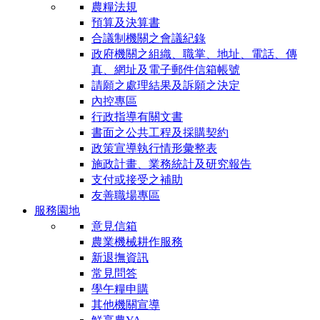
農糧法規
預算及決算書
合議制機關之會議紀錄
政府機關之組織、職掌、地址、電話、傳
真、網址及電子郵件信箱帳號
請願之處理結果及訴願之決定
內控專區
行政指導有關文書
書面之公共工程及採購契約
政策宣導執行情形彙整表
施政計畫、業務統計及研究報告
支付或接受之補助
友善職場專區
服務園地
意見信箱
農業機械耕作服務
新退撫資訊
常見問答
學午糧申購
其他機關宣導