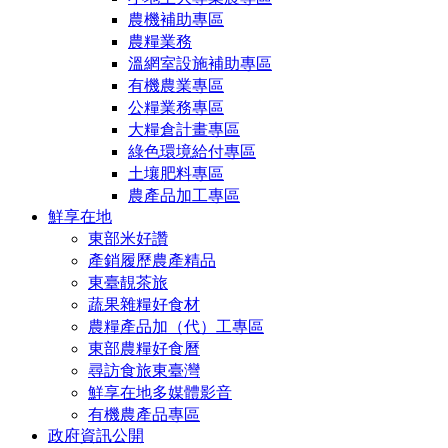
農機補助專區
農糧業務
溫網室設施補助專區
有機農業專區
公糧業務專區
大糧倉計畫專區
綠色環境給付專區
土壤肥料專區
農產品加工專區
鮮享在地
東部米好讚
產銷履歷農產精品
東臺靚茶旅
蔬果雜糧好食材
農糧產品加（代）工專區
東部農糧好食曆
尋訪食旅東臺灣
鮮享在地多媒體影音
有機農產品專區
政府資訊公開