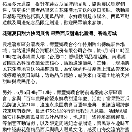
拓展多元通路，提升花蓮西瓜品牌能見度，協助農民穩定銷
售，讓更多消費者品嚐來自花蓮產地直送的夏日美味。活動當
日精彩亮點包括職人開瓜品嚐、永鮮農甜超市聯名、西瓜互動
遊戲及周邊紀念品限定贈送，歡迎民眾前來參加。
花蓮夏日甜力快閃展售 果艷西瓜甜進北臺灣、香進府城
農糧署東區分署表示，壽豐鄉農會今年特別跨出傳統展售場
域，首站選擇與台灣肥料股份有限公司合作，於6月5日11時至
13時在南港經貿大樓（台肥C2）辦理快閃品嚐活動。南港經
貿園區為科技產業聚集核心，活動適逢節氣「芒種」，現場將
以花蓮產地直送的果艷西瓜，為忙碌的科技產業上班族帶來沁
涼療癒的夏日滋味，透過品瓜體驗，感受來自花蓮土地的天然
甜味與農民用心。
另外，6月6日9時至12時，壽豐鄉農會將前進臺南永康區農
會，參與「百年農民節暨永鮮農甜週年慶」活動；當果艷西瓜
品牌邁入第21年，適逢永康區農會百週年慶典，更讓這場跨越
花東與南臺灣、長達475公里的行銷旅程別具意義。活動現場
除安排果艷西瓜及西瓜汁品嚐外，也規劃「遙控堆高機運瓜」
等創意互動遊戲，以及限定周邊紀念品贈送，讓民眾在趣味互
動中認識花蓮精品西瓜與職人選瓜文化，感受山海交流的甜蜜