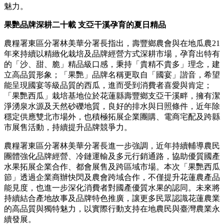
魅力。
果艷品牌深耕二十載 支亞干溪孕育的夏日精品
農糧署東區分署林美華分署長指出，壽豐鄉農會與在地瓜農21
年來持續以精緻化栽培及品牌經營方式深耕市場，孕育出特有
的「沙、甜、脆」精品級口感，秉持「貴精不貴多」理念，建
立高品質形象；「果艷」品牌名稱更取自「國宴」諧音，希望
能呈現國宴等級品質的西瓜，進而受到消費者喜愛與肯定；
「果艷西瓜」栽培基地位於花蓮縣壽豐鄉支亞干溪畔，擁有潔
淨湧泉水源及天然砂礫地質，良好的排水與日照條件，近年除
穩定供應雙北市場外，也積極拓展企業團購、電商宅配及跨縣
市展售活動，持續提升品牌競爭力。
農糧署東區分署林美華分署長進一步強調，近年持續輔導農民
團體強化品牌經營、冷鏈運輸及多元行銷通路，協助優質國產
水果拓展企業合作、都會展售及跨區域市場。本次「果艷西瓜
節」透過企業商辦快閃及農會跨域合作，不僅提升花蓮農產品
能見度，也進一步深化消費者對國產優質水果的認同。未來將
持續結合產地故事及品牌特色推廣，讓更多民眾認識花蓮農業
的高品質與獨特魅力，以實際行動支持在地農民與臺灣農業永
續發展。