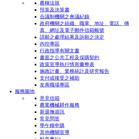
農糧法規
預算及決算書
合議制機關之會議紀錄
政府機關之組織、職掌、地址、電話、傳
真、網址及電子郵件信箱帳號
請願之處理結果及訴願之決定
內控專區
行政指導有關文書
書面之公共工程及採購契約
政策宣導執行情形彙整表
施政計畫、業務統計及研究報告
支付或接受之補助
友善職場專區
服務園地
意見信箱
農業機械耕作服務
新退撫資訊
常見問答
學午糧申購
其他機關宣導