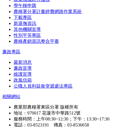
學午糧申購
農糧署分署計畫經費網路作業系統
下載專區
新退撫資訊
其他機關宣導
性別平等專區
農糧產銷資訊整合平臺
廉政專區
最新消息
廉政宣導
維護宣導
政風信箱
公職人員利益衝突迴避法專區
相關網站
農業部農糧署東區分署 版權所有
地址：970017 花蓮市中華路512號
服務時間：上午08:30~12:30；下午：13:30~17:30
電話：03-8523191 傳真：03-8536658