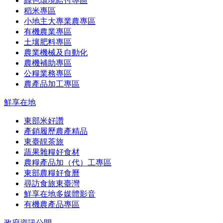
綠色環境給付專區
稻米專區
小地主大專業農專區
有機農業專區
土壤肥料專區
農業機械及自動化
農機補助專區
公糧業務專區
農產品加工專區
鮮享在地
東部米好讚
產銷履歷農產精品
東臺靚茶旅
蔬果雜糧好食材
農糧產品加（代）工專區
東部農糧好食曆
尋訪食旅東臺灣
鮮享在地多媒體影音
有機農產品專區
政府資訊公開