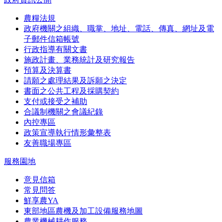
農糧法規
政府機關之組織、職掌、地址、電話、傳真、網址及電
子郵件信箱帳號
行政指導有關文書
施政計畫、業務統計及研究報告
預算及決算書
請願之處理結果及訴願之決定
書面之公共工程及採購契約
支付或接受之補助
合議制機關之會議紀錄
內控專區
政策宣導執行情形彙整表
友善職場專區
服務園地
意見信箱
常見問答
鮮享農YA
東部地區農機及加工設備服務地圖
農業機械耕作服務