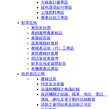
大糧倉計畫專區
綠色環境給付專區
土壤肥料專區
農產品加工專區
鮮享在地
東部米好讚
產銷履歷農產精品
東臺靚茶旅
蔬果雜糧好食材
農糧產品加（代）工專區
東部農糧好食曆
尋訪食旅東臺灣
鮮享在地多媒體影音
有機農產品專區
政府資訊公開
農糧法規
預算及決算書
合議制機關之會議紀錄
政府機關之組織、職掌、地址、電話、
傳真、網址及電子郵件信箱帳號
請願之處理結果及訴願之決定