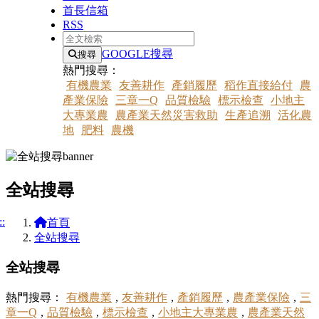
首長信箱
RSS
全文檢索
GOOGLE搜尋
搜尋
熱門搜尋：
有機農業
友善耕作
產銷履歷
稻作直接給付
農
產業保險
三章一Q
品質檢驗
標示檢查
小地主
大專業農
農產業天然災害救助
生產追溯
活化農
地
肥料
農機
全站搜尋
::
:::
首頁
全站搜尋
全站搜尋
熱門搜尋：
有機農業
,
友善耕作
,
產銷履歷
,
農產業保險
,
三
章一Q
,
品質檢驗
,
標示檢查
,
小地主大專業農
,
農產業天然