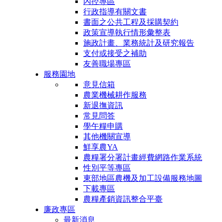
內控專區
行政指導有關文書
書面之公共工程及採購契約
政策宣導執行情形彙整表
施政計畫、業務統計及研究報告
支付或接受之補助
友善職場專區
服務園地
意見信箱
農業機械耕作服務
新退撫資訊
常見問答
學午糧申購
其他機關宣導
鮮享農YA
農糧署分署計畫經費網路作業系統
性別平等專區
東部地區農機及加工設備服務地圖
下載專區
農糧產銷資訊整合平臺
廉政專區
最新消息