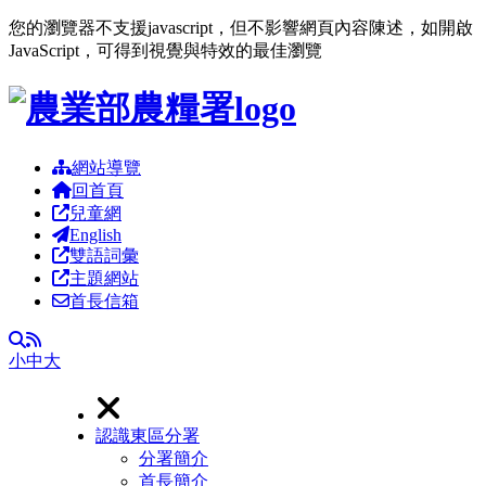
您的瀏覽器不支援javascript，但不影響網頁內容陳述，如開啟
JavaScript，可得到視覺與特效的最佳瀏覽
跳到主要內容區塊
網站導覽
回首頁
兒童網
English
雙語詞彙
主題網站
首長信箱
RSS
全文檢索
小
中
大
認識東區分署
分署簡介
首長簡介