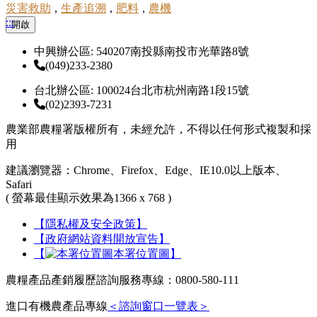
災害救助
,
生產追溯
,
肥料
,
農機
:::
開啟
中興辦公區: 540207南投縣南投市光華路8號
(049)233-2380
台北辦公區: 100024台北市杭州南路1段15號
(02)2393-7231
農業部農糧署版權所有，未經允許，不得以任何形式複製和採
用
建議瀏覽器：Chrome、Firefox、Edge、IE10.0以上版本、
Safari
( 螢幕最佳顯示效果為1366 x 768 )
【隱私權及安全政策】
【政府網站資料開放宣告】
【
本署位置圖】
農糧產品產銷履歷諮詢服務專線：0800-580-111
進口有機農產品專線
＜諮詢窗口一覽表＞