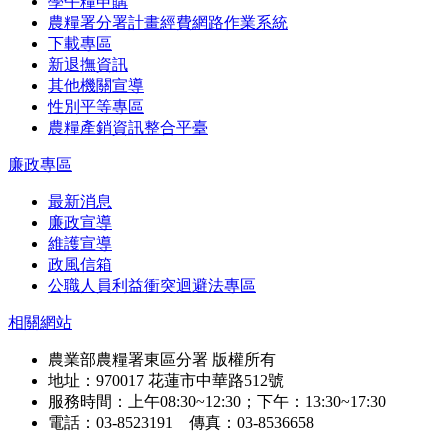
學午糧申購
農糧署分署計畫經費網路作業系統
下載專區
新退撫資訊
其他機關宣導
性別平等專區
農糧產銷資訊整合平臺
廉政專區
最新消息
廉政宣導
維護宣導
政風信箱
公職人員利益衝突迴避法專區
相關網站
農業部農糧署東區分署 版權所有
地址：970017 花蓮市中華路512號
服務時間：上午08:30~12:30；下午：13:30~17:30
電話：03-8523191 傳真：03-8536658