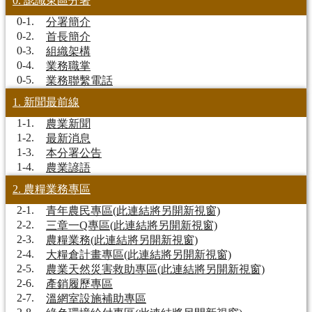
0. 認識東區分署
0-1.
分署簡介
0-2.
首長簡介
0-3.
組織架構
0-4.
業務職掌
0-5.
業務聯繫電話
1. 新聞最前線
1-1.
農業新聞
1-2.
最新消息
1-3.
本分署公告
1-4.
農業諺語
2. 農糧業務專區
2-1.
青年農民專區(此連結將另開新視窗)
2-2.
三章一Q專區(此連結將另開新視窗)
2-3.
農糧業務(此連結將另開新視窗)
2-4.
大糧倉計畫專區(此連結將另開新視窗)
2-5.
農業天然災害救助專區(此連結將另開新視窗)
2-6.
產銷履歷專區
2-7.
溫網室設施補助專區