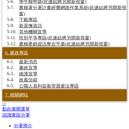
5-6.
學午糧申購(此連結將另開新視窗)
5-7.
農糧署分署計畫經費網路作業系統(此連結將另開新視
窗)
5-8.
下載專區
5-9.
新退撫資訊
5-10.
其他機關宣導
5-11.
性別平等專區(此連結將另開新視窗)
5-12.
農糧產銷資訊整合平臺(此連結將另開新視窗)
6. 廉政專區
6-1.
最新消息
6-2.
廉政宣導
6-3.
維護宣導
6-4.
政風信箱
6-5.
公職人員利益衝突迴避法專區
7. 相關網站
:::
點此展開選單
認識東區分署
分署簡介