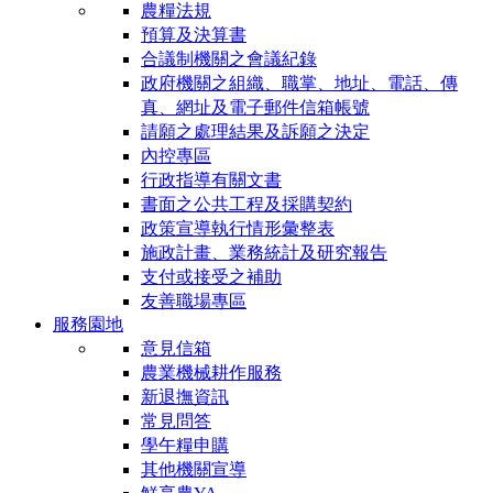
農糧法規
預算及決算書
合議制機關之會議紀錄
政府機關之組織、職掌、地址、電話、傳
真、網址及電子郵件信箱帳號
請願之處理結果及訴願之決定
內控專區
行政指導有關文書
書面之公共工程及採購契約
政策宣導執行情形彙整表
施政計畫、業務統計及研究報告
支付或接受之補助
友善職場專區
服務園地
意見信箱
農業機械耕作服務
新退撫資訊
常見問答
學午糧申購
其他機關宣導