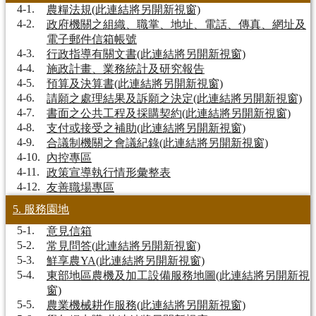
4-1.
農糧法規(此連結將另開新視窗)
4-2.
政府機關之組織、職掌、地址、電話、傳真、網址及
電子郵件信箱帳號
4-3.
行政指導有關文書(此連結將另開新視窗)
4-4.
施政計畫、業務統計及研究報告
4-5.
預算及決算書(此連結將另開新視窗)
4-6.
請願之處理結果及訴願之決定(此連結將另開新視窗)
4-7.
書面之公共工程及採購契約(此連結將另開新視窗)
4-8.
支付或接受之補助(此連結將另開新視窗)
4-9.
合議制機關之會議紀錄(此連結將另開新視窗)
4-10.
內控專區
4-11.
政策宣導執行情形彙整表
4-12.
友善職場專區
5. 服務園地
5-1.
意見信箱
5-2.
常見問答(此連結將另開新視窗)
5-3.
鮮享農YA(此連結將另開新視窗)
5-4.
東部地區農機及加工設備服務地圖(此連結將另開新視
窗)
5-5.
農業機械耕作服務(此連結將另開新視窗)