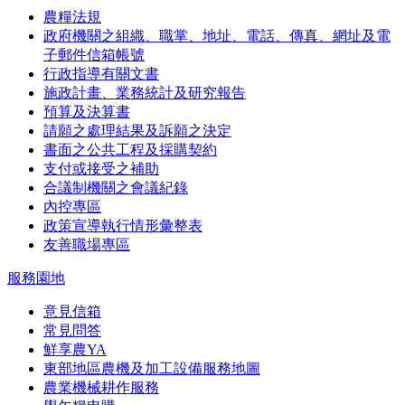
農糧法規
政府機關之組織、職掌、地址、電話、傳真、網址及電
子郵件信箱帳號
行政指導有關文書
施政計畫、業務統計及研究報告
預算及決算書
請願之處理結果及訴願之決定
書面之公共工程及採購契約
支付或接受之補助
合議制機關之會議紀錄
內控專區
政策宣導執行情形彙整表
友善職場專區
服務園地
意見信箱
常見問答
鮮享農YA
東部地區農機及加工設備服務地圖
農業機械耕作服務