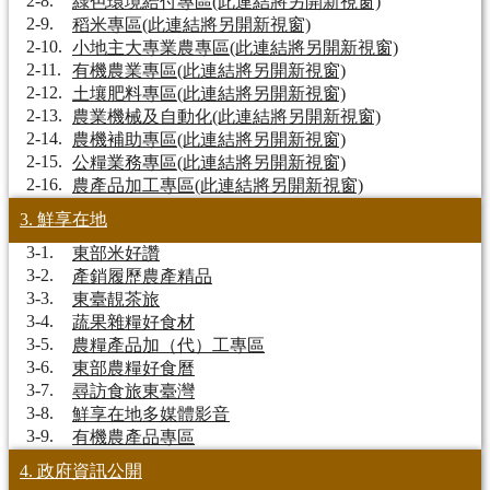
2-8.
綠色環境給付專區(此連結將另開新視窗)
2-9.
稻米專區(此連結將另開新視窗)
2-10.
小地主大專業農專區(此連結將另開新視窗)
2-11.
有機農業專區(此連結將另開新視窗)
2-12.
土壤肥料專區(此連結將另開新視窗)
2-13.
農業機械及自動化(此連結將另開新視窗)
2-14.
農機補助專區(此連結將另開新視窗)
2-15.
公糧業務專區(此連結將另開新視窗)
2-16.
農產品加工專區(此連結將另開新視窗)
3. 鮮享在地
3-1.
東部米好讚
3-2.
產銷履歷農產精品
3-3.
東臺靚茶旅
3-4.
蔬果雜糧好食材
3-5.
農糧產品加（代）工專區
3-6.
東部農糧好食曆
3-7.
尋訪食旅東臺灣
3-8.
鮮享在地多媒體影音
3-9.
有機農產品專區
4. 政府資訊公開