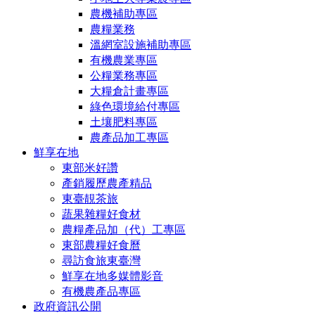
農機補助專區
農糧業務
溫網室設施補助專區
有機農業專區
公糧業務專區
大糧倉計畫專區
綠色環境給付專區
土壤肥料專區
農產品加工專區
鮮享在地
東部米好讚
產銷履歷農產精品
東臺靚茶旅
蔬果雜糧好食材
農糧產品加（代）工專區
東部農糧好食曆
尋訪食旅東臺灣
鮮享在地多媒體影音
有機農產品專區
政府資訊公開