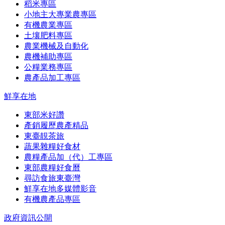
稻米專區
小地主大專業農專區
有機農業專區
土壤肥料專區
農業機械及自動化
農機補助專區
公糧業務專區
農產品加工專區
鮮享在地
東部米好讚
產銷履歷農產精品
東臺靚茶旅
蔬果雜糧好食材
農糧產品加（代）工專區
東部農糧好食曆
尋訪食旅東臺灣
鮮享在地多媒體影音
有機農產品專區
政府資訊公開