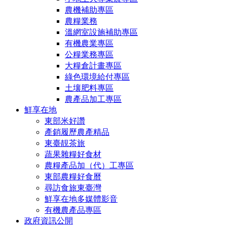
農機補助專區
農糧業務
溫網室設施補助專區
有機農業專區
公糧業務專區
大糧倉計畫專區
綠色環境給付專區
土壤肥料專區
農產品加工專區
鮮享在地
東部米好讚
產銷履歷農產精品
東臺靚茶旅
蔬果雜糧好食材
農糧產品加（代）工專區
東部農糧好食曆
尋訪食旅東臺灣
鮮享在地多媒體影音
有機農產品專區
政府資訊公開