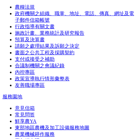
農糧法規
政府機關之組織、職掌、地址、電話、傳真、網址及電
子郵件信箱帳號
行政指導有關文書
施政計畫、業務統計及研究報告
預算及決算書
請願之處理結果及訴願之決定
書面之公共工程及採購契約
支付或接受之補助
合議制機關之會議紀錄
內控專區
政策宣導執行情形彙整表
友善職場專區
服務園地
意見信箱
常見問答
鮮享農YA
東部地區農機及加工設備服務地圖
農業機械耕作服務