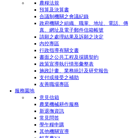
農糧法規
預算及決算書
合議制機關之會議紀錄
政府機關之組織、職掌、地址、電話、傳
真、網址及電子郵件信箱帳號
請願之處理結果及訴願之決定
內控專區
行政指導有關文書
書面之公共工程及採購契約
政策宣導執行情形彙整表
施政計畫、業務統計及研究報告
支付或接受之補助
友善職場專區
服務園地
意見信箱
農業機械耕作服務
新退撫資訊
常見問答
學午糧申購
其他機關宣導