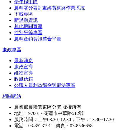
學午糧申購
農糧署分署計畫經費網路作業系統
下載專區
新退撫資訊
其他機關宣導
性別平等專區
農糧產銷資訊整合平臺
廉政專區
最新消息
廉政宣導
維護宣導
政風信箱
公職人員利益衝突迴避法專區
相關網站
農業部農糧署東區分署 版權所有
地址：970017 花蓮市中華路512號
服務時間：上午08:30~12:30；下午：13:30~17:30
電話：03-8523191 傳真：03-8536658