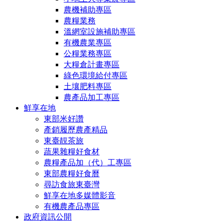
農機補助專區
農糧業務
溫網室設施補助專區
有機農業專區
公糧業務專區
大糧倉計畫專區
綠色環境給付專區
土壤肥料專區
農產品加工專區
鮮享在地
東部米好讚
產銷履歷農產精品
東臺靚茶旅
蔬果雜糧好食材
農糧產品加（代）工專區
東部農糧好食曆
尋訪食旅東臺灣
鮮享在地多媒體影音
有機農產品專區
政府資訊公開