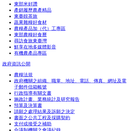
東部米好讚
產銷履歷農產精品
東臺靚茶旅
蔬果雜糧好食材
農糧產品加（代）工專區
東部農糧好食曆
尋訪食旅東臺灣
鮮享在地多媒體影音
有機農產品專區
政府資訊公開
農糧法規
政府機關之組織、職掌、地址、電話、傳真、網址及電
子郵件信箱帳號
行政指導有關文書
施政計畫、業務統計及研究報告
預算及決算書
請願之處理結果及訴願之決定
書面之公共工程及採購契約
支付或接受之補助
合議制機關之會議紀錄