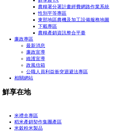
鮮享農YA
農糧署分署計畫經費網路作業系統
性別平等專區
東部地區農機及加工設備服務地圖
下載專區
農糧產銷資訊整合平臺
廉政專區
最新消息
廉政宣導
維護宣導
政風信箱
公職人員利益衝突迴避法專區
相關網站
鮮享在地
:::
米禮盒專區
稻米產銷契作集團產區
米穀粉米製品