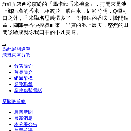
色彩繽紛的「馬卡龍香米禮盒」，打開來是池
詳細介紹
上鄉出產的香米，相較於一股白米
，
紅粒分明，Q彈可
口之外，香米顯名思義還多了一份特殊的香味，掀開銅
蓋，陣陣芋香便摸鼻而來，平實的池上農夫，悠然的田
間景緻成就你我口中的不凡美味。
:::
點此展開選單
認識東區分署
分署簡介
首長簡介
組織架構
業務職掌
業務聯繫電話
新聞最前線
農業新聞
最新消息
本分署公告
農業諺語