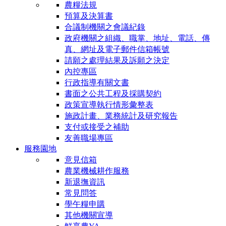
農糧法規
預算及決算書
合議制機關之會議紀錄
政府機關之組織、職掌、地址、電話、傳
真、網址及電子郵件信箱帳號
請願之處理結果及訴願之決定
內控專區
行政指導有關文書
書面之公共工程及採購契約
政策宣導執行情形彙整表
施政計畫、業務統計及研究報告
支付或接受之補助
友善職場專區
服務園地
意見信箱
農業機械耕作服務
新退撫資訊
常見問答
學午糧申購
其他機關宣導