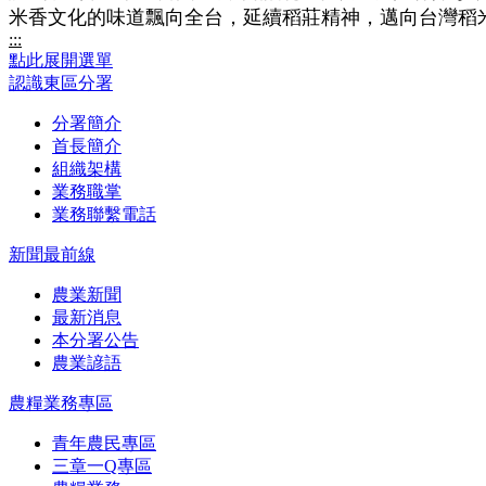
米香文化的味道飄向全台，延續稻莊精神，邁向台灣稻
:::
點此展開選單
認識東區分署
分署簡介
首長簡介
組織架構
業務職掌
業務聯繫電話
新聞最前線
農業新聞
最新消息
本分署公告
農業諺語
農糧業務專區
青年農民專區
三章一Q專區