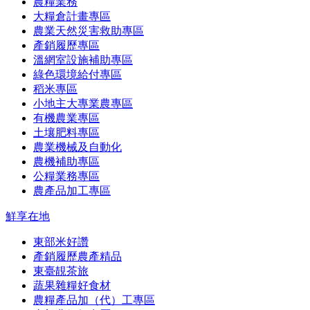
農糧業務
大糧倉計畫專區
農業天然災害救助專區
產銷履歷專區
溫網室設施補助專區
綠色環境給付專區
稻米專區
小地主大專業農專區
有機農業專區
土壤肥料專區
農業機械及自動化
農機補助專區
公糧業務專區
農產品加工專區
鮮享在地
東部米好讚
產銷履歷農產精品
東臺靚茶旅
蔬果雜糧好食材
農糧產品加（代）工專區