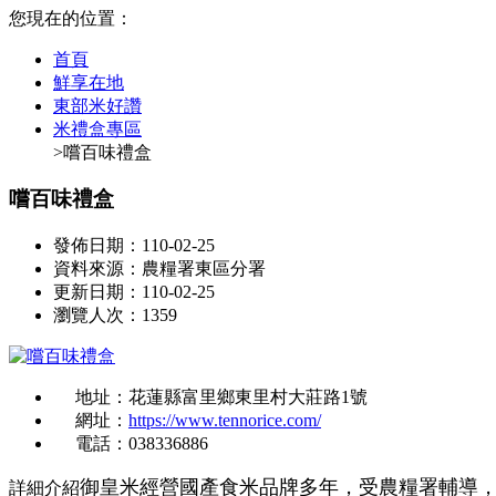
您現在的位置：
首頁
鮮享在地
東部米好讚
米禮盒專區
>嚐百味禮盒
嚐百味禮盒
發佈日期：110-02-25
資料來源：農糧署東區分署
更新日期：110-02-25
瀏覽人次：1359
地址：花蓮縣富里鄉東里村大莊路1號
網址：
https://www.tennorice.com/
電話：038336886
御皇米經營國產食米品牌多年，受農糧署輔導，
詳細介紹