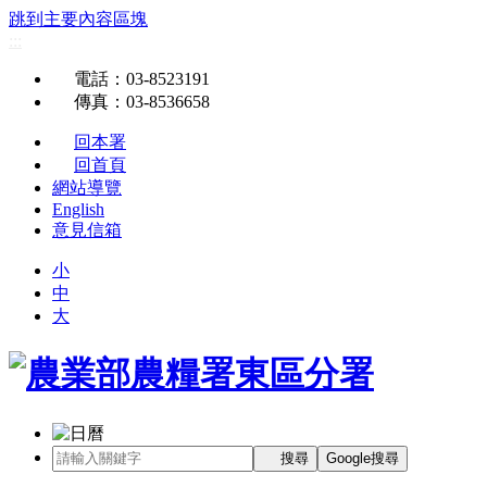
跳到主要內容區塊
:::
電話
：03-8523191
傳真
：03-8536658
回本署
回首頁
網站導覽
English
意見信箱
小
中
大
搜尋
Google搜尋