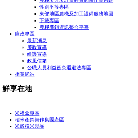
農糧署分署計畫經費網路作業系統
性別平等專區
東部地區農機及加工設備服務地圖
下載專區
農糧產銷資訊整合平臺
廉政專區
最新消息
廉政宣導
維護宣導
政風信箱
公職人員利益衝突迴避法專區
相關網站
鮮享在地
:::
米禮盒專區
稻米產銷契作集團產區
米穀粉米製品
:::