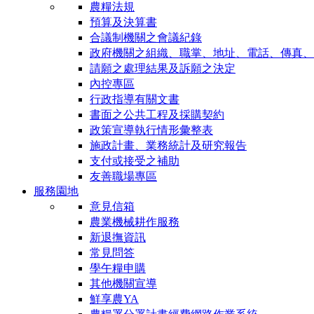
農糧法規
預算及決算書
合議制機關之會議紀錄
政府機關之組織、職掌、地址、電話、傳真、
請願之處理結果及訴願之決定
內控專區
行政指導有關文書
書面之公共工程及採購契約
政策宣導執行情形彙整表
施政計畫、業務統計及研究報告
支付或接受之補助
友善職場專區
服務園地
意見信箱
農業機械耕作服務
新退撫資訊
常見問答
學午糧申購
其他機關宣導
鮮享農YA