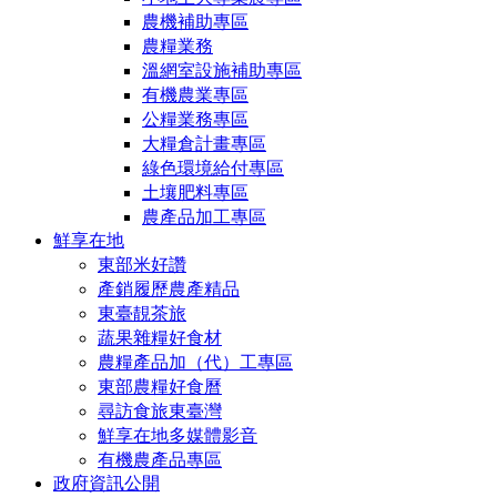
農機補助專區
農糧業務
溫網室設施補助專區
有機農業專區
公糧業務專區
大糧倉計畫專區
綠色環境給付專區
土壤肥料專區
農產品加工專區
鮮享在地
東部米好讚
產銷履歷農產精品
東臺靚茶旅
蔬果雜糧好食材
農糧產品加（代）工專區
東部農糧好食曆
尋訪食旅東臺灣
鮮享在地多媒體影音
有機農產品專區
政府資訊公開