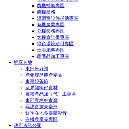
農機補助專區
農糧業務
溫網室設施補助專區
有機農業專區
公糧業務專區
大糧倉計畫專區
綠色環境給付專區
土壤肥料專區
農產品加工專區
鮮享在地
東部米好讚
產銷履歷農產精品
東臺靚茶旅
蔬果雜糧好食材
農糧產品加（代）工專區
東部農糧好食曆
尋訪食旅東臺灣
鮮享在地多媒體影音
有機農產品專區
政府資訊公開