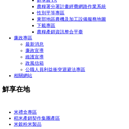
鮮享農YA
農糧署分署計畫經費網路作業系統
性別平等專區
東部地區農機及加工設備服務地圖
下載專區
農糧產銷資訊整合平臺
廉政專區
最新消息
廉政宣導
維護宣導
政風信箱
公職人員利益衝突迴避法專區
相關網站
鮮享在地
:::
米禮盒專區
稻米產銷契作集團產區
米穀粉米製品