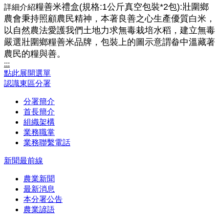
糧善米禮盒(規格:1公斤真空包裝*2包):壯圍鄉
詳細介紹
農會秉持照顧農民精神，本著良善之心生產優質白米，
以自然農法愛護我們土地力求無毒栽培水稻，建立無毒
嚴選壯圍鄉糧善米品牌，包裝上的圖示意謂畚中溫藏著
農民的糧與善。
:::
點此展開選單
認識東區分署
分署簡介
首長簡介
組織架構
業務職掌
業務聯繫電話
新聞最前線
農業新聞
最新消息
本分署公告
農業諺語