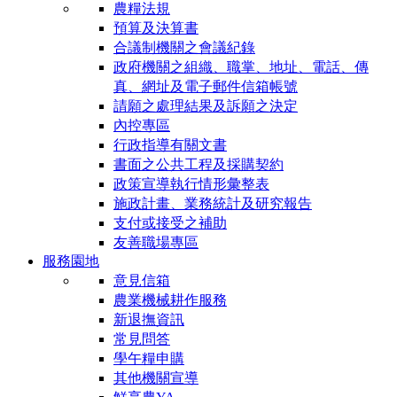
農糧法規
預算及決算書
合議制機關之會議紀錄
政府機關之組織、職掌、地址、電話、傳
真、網址及電子郵件信箱帳號
請願之處理結果及訴願之決定
內控專區
行政指導有關文書
書面之公共工程及採購契約
政策宣導執行情形彙整表
施政計畫、業務統計及研究報告
支付或接受之補助
友善職場專區
服務園地
意見信箱
農業機械耕作服務
新退撫資訊
常見問答
學午糧申購
其他機關宣導