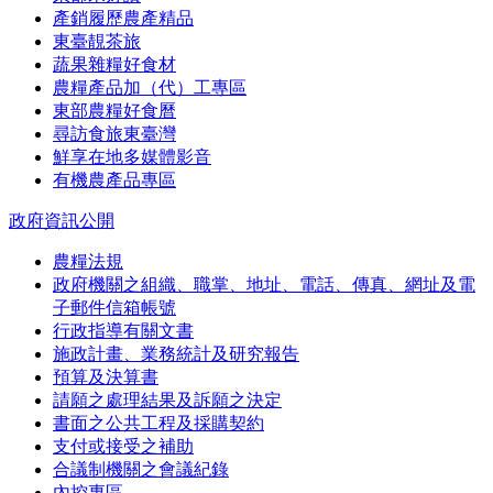
產銷履歷農產精品
東臺靚茶旅
蔬果雜糧好食材
農糧產品加（代）工專區
東部農糧好食曆
尋訪食旅東臺灣
鮮享在地多媒體影音
有機農產品專區
政府資訊公開
農糧法規
政府機關之組織、職掌、地址、電話、傳真、網址及電
子郵件信箱帳號
行政指導有關文書
施政計畫、業務統計及研究報告
預算及決算書
請願之處理結果及訴願之決定
書面之公共工程及採購契約
支付或接受之補助
合議制機關之會議紀錄
內控專區