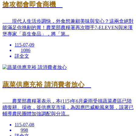
搶攻都會即食商機
現代人生活步調快，外食想兼顧美味與安心？這兩盒絕對
能滿足你挑剔的胃！農業部農糧署再次聯手7-ELEVEN與米漢
堡專家「喜生食品」，將「第...
115-07-09
1086
詳全文
蔬菜供應充裕 請消費者放心
農業部農糧署表示，本(115)年6月豪雨受損蔬菜產區已陸
續復耕、採收，並供應至市場，為因應巴威颱風來襲，該署已
輔導農民團體加強調配與分流...
115-07-08
998
詳全文