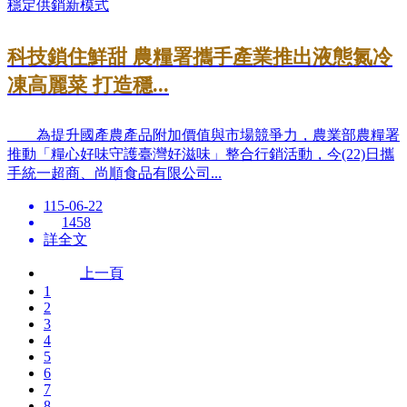
科技鎖住鮮甜 農糧署攜手產業推出液態氮冷
凍高麗菜 打造穩...
為提升國產農產品附加價值與市場競爭力，農業部農糧署
推動「糧心好味守護臺灣好滋味」整合行銷活動，今(22)日攜
手統一超商、尚順食品有限公司...
115-06-22
1458
詳全文
上一頁
1
2
3
4
5
6
7
8