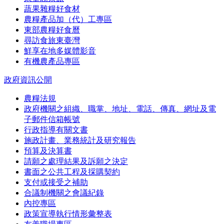
蔬果雜糧好食材
農糧產品加（代）工專區
東部農糧好食曆
尋訪食旅東臺灣
鮮享在地多媒體影音
有機農產品專區
政府資訊公開
農糧法規
政府機關之組織、職掌、地址、電話、傳真、網址及電
子郵件信箱帳號
行政指導有關文書
施政計畫、業務統計及研究報告
預算及決算書
請願之處理結果及訴願之決定
書面之公共工程及採購契約
支付或接受之補助
合議制機關之會議紀錄
內控專區
政策宣導執行情形彙整表