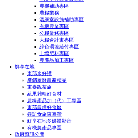
農機補助專區
農糧業務
溫網室設施補助專區
有機農業專區
公糧業務專區
大糧倉計畫專區
綠色環境給付專區
土壤肥料專區
農產品加工專區
鮮享在地
東部米好讚
產銷履歷農產精品
東臺靚茶旅
蔬果雜糧好食材
農糧產品加（代）工專區
東部農糧好食曆
尋訪食旅東臺灣
鮮享在地多媒體影音
有機農產品專區
政府資訊公開