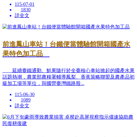
115-07-01
1830
詳全文
前進鳳山車站！台鐵便當體驗館開箱國產水
果特色加工品
延續臺鐵通勤、鮮果隨行於全臺核心車站掀起的國產水果
話題熱潮，農業部農糧署輔導鳳梨、香蕉策略聯盟及農產品初
級加工場等單位，與國營臺灣鐵路股...
115-06-30
1089
詳全文