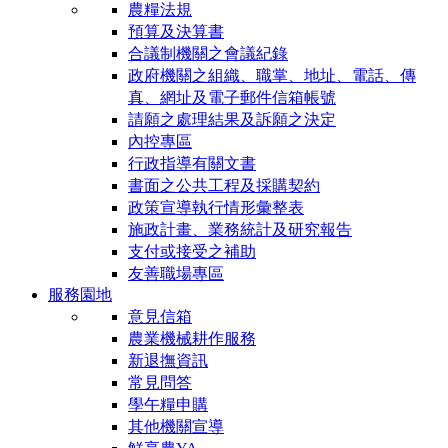
農糧法規
預算及決算書
合議制機關之會議紀錄
政府機關之組織、職掌、地址、電話、傳
真、網址及電子郵件信箱帳號
請願之處理結果及訴願之決定
內控專區
行政指導有關文書
書面之公共工程及採購契約
政策宣導執行情形彙整表
施政計畫、業務統計及研究報告
支付或接受之補助
友善職場專區
服務園地
意見信箱
農業機械耕作服務
新退撫資訊
常見問答
學午糧申購
其他機關宣導