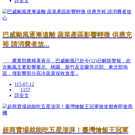
詳全文
巴威颱風逐漸遠離 蔬菜產區影響輕微 供應充
裕 請消費者放...
農業部農糧署表示，巴威颱風已於今(12)日解除警報，此
次颱風主要影響臺北、桃園、新竹及宜蘭等北部、東北部地
區，僅影響部分高冷蔬菜採收進度...
115-07-12
1157
詳全文
超商賣場就能吃五星澎湃！臺灣燴飯王冠軍