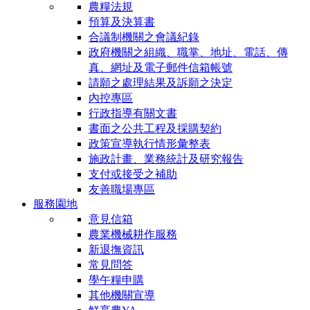
農糧法規
預算及決算書
合議制機關之會議紀錄
政府機關之組織、職掌、地址、電話、傳
真、網址及電子郵件信箱帳號
請願之處理結果及訴願之決定
內控專區
行政指導有關文書
書面之公共工程及採購契約
政策宣導執行情形彙整表
施政計畫、業務統計及研究報告
支付或接受之補助
友善職場專區
服務園地
意見信箱
農業機械耕作服務
新退撫資訊
常見問答
學午糧申購
其他機關宣導