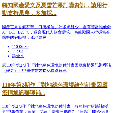
轉知國產愛文及夏雪芒果訂購資訊，請用行
動支持果農，多加採...
國產芒果香氣芬芳、口感極佳、汁多纖維少，含有豐富維他命
A、B1、B2、C，適合現代人飲食需求。為鼓勵國人把握當令
嚐鮮的好時機，產地農民...
110-06-30
563
詳全文
110年第2期作「對地綠色環境給付計畫因應
疫情通訊辦理補...
110年第2期作「對地綠色環境給付計畫」各項耕作措施補(變
更)申報作業，宜蘭、花蓮、臺東三縣自7月1日起，開始受理