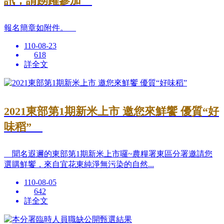
訊，請踴躍參加
報名簡章如附件。
110-08-23
618
詳全文
2021東部第1期新米上市 邀您來鮮饗 優質“好
味稻”
聞名遐邇的東部第1期新米上市囉~農糧署東區分署邀請您
選購鮮饗，來自宜花東純淨無污染的自然...
110-08-05
642
詳全文