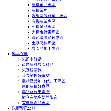
農機補助專區
農糧業務
溫網室設施補助專區
有機農業專區
公糧業務專區
大糧倉計畫專區
綠色環境給付專區
土壤肥料專區
農產品加工專區
鮮享在地
東部米好讚
產銷履歷農產精品
東臺靚茶旅
蔬果雜糧好食材
農糧產品加（代）工專區
東部農糧好食曆
尋訪食旅東臺灣
鮮享在地多媒體影音
有機農產品專區
政府資訊公開