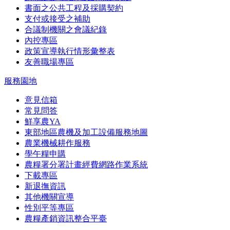
書面之公共工程及採購契約
支付或接受之補助
合議制機關之會議紀錄
內控專區
政策宣導執行情形彙整表
友善職場專區
服務園地
意見信箱
常見問答
鮮享農YA
東部地區農機及加工設備服務地圖
農業機械耕作服務
學午糧申購
農糧署分署計畫經費網路作業系統
下載專區
新退撫資訊
其他機關宣導
性別平等專區
農糧產銷資訊整合平臺