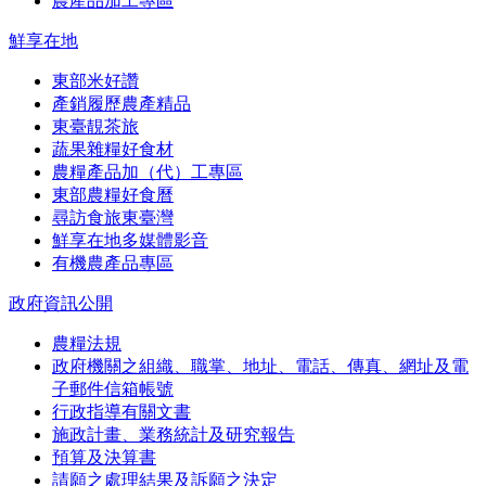
農產品加工專區
鮮享在地
東部米好讚
產銷履歷農產精品
東臺靚茶旅
蔬果雜糧好食材
農糧產品加（代）工專區
東部農糧好食曆
尋訪食旅東臺灣
鮮享在地多媒體影音
有機農產品專區
政府資訊公開
農糧法規
政府機關之組織、職掌、地址、電話、傳真、網址及電
子郵件信箱帳號
行政指導有關文書
施政計畫、業務統計及研究報告
預算及決算書
請願之處理結果及訴願之決定