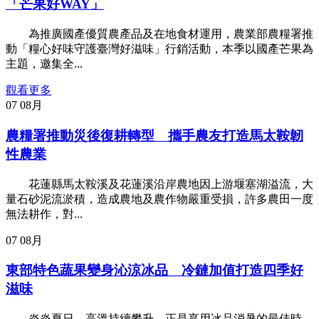
「芒果好WAY」
為推廣國產優質農產品及在地食材運用，農業部農糧署推
動「糧心好味守護臺灣好滋味」行銷活動，本季以國產芒果為
主題，邀集全...
觀看更多
07
08月
農糧署推動災後復耕轉型 攜手農友打造馬太鞍韌
性農業
花蓮縣馬太鞍溪及花蓮溪沿岸農地因上游堰塞湖溢流，大
量石砂泥流淤積，造成農地及農作物嚴重受損，許多農田一度
無法耕作，對...
07
08月
東部特色蔬果變身沁涼冰品 冷鏈加值打造四季好
滋味
炎炎夏日，高溫持續攀升，正是享用冰品消暑的最佳時