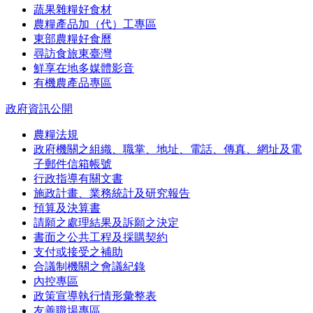
蔬果雜糧好食材
農糧產品加（代）工專區
東部農糧好食曆
尋訪食旅東臺灣
鮮享在地多媒體影音
有機農產品專區
政府資訊公開
農糧法規
政府機關之組織、職掌、地址、電話、傳真、網址及電
子郵件信箱帳號
行政指導有關文書
施政計畫、業務統計及研究報告
預算及決算書
請願之處理結果及訴願之決定
書面之公共工程及採購契約
支付或接受之補助
合議制機關之會議紀錄
內控專區
政策宣導執行情形彙整表
友善職場專區