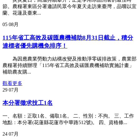
節。農糧署東區分署邀請民眾今年夏天走訪東臺灣，品嚐以宜
蘭、花蓮及臺東...
05
08月
115年省工高效及碳匯農機補助8月31日截止，積分
達標者優先購機免排序！
為因應農業勞動力結構改變及推動淨零碳排政策，農業部
農糧署持續辦理「115年省工高效及碳匯農機補助實施計畫」
補助農友購...
觀看更多
29
07月
本分署徵求技工1名
一、名額：正取1名、備取1名。 二、性別：不拘。 三、工作
地點：本分署(花蓮縣花蓮市中華路512號)。 四、資格條...
24
07月