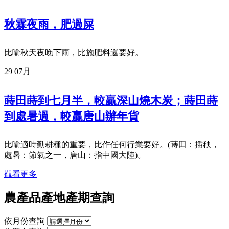
秋霖夜雨，肥過屎
比喻秋天夜晚下雨，比施肥料還要好。
29
07月
蒔田蒔到七月半，較贏深山燒木炭；蒔田蒔
到處暑過，較贏唐山辦年貨
比喻適時勤耕種的重要，比作任何行業要好。(蒔田：插秧，
處暑：節氣之一，唐山：指中國大陸)。
觀看更多
農產品產地產期查詢
依月份查詢