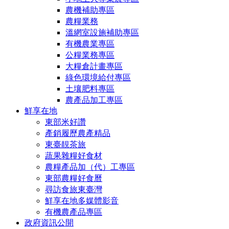
農機補助專區
農糧業務
溫網室設施補助專區
有機農業專區
公糧業務專區
大糧倉計畫專區
綠色環境給付專區
土壤肥料專區
農產品加工專區
鮮享在地
東部米好讚
產銷履歷農產精品
東臺靚茶旅
蔬果雜糧好食材
農糧產品加（代）工專區
東部農糧好食曆
尋訪食旅東臺灣
鮮享在地多媒體影音
有機農產品專區
政府資訊公開