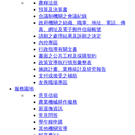
農糧法規
預算及決算書
合議制機關之會議紀錄
政府機關之組織、職掌、地址、電話、傳
真、網址及電子郵件信箱帳號
請願之處理結果及訴願之決定
內控專區
行政指導有關文書
書面之公共工程及採購契約
政策宣導執行情形彙整表
施政計畫、業務統計及研究報告
支付或接受之補助
友善職場專區
服務園地
意見信箱
農業機械耕作服務
新退撫資訊
常見問答
學午糧申購
其他機關宣導