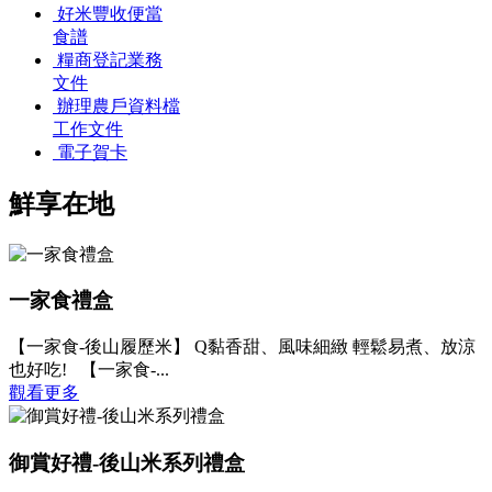
好米豐收便當
食譜
糧商登記業務
文件
辦理農戶資料檔
工作文件
電子賀卡
鮮享在地
一家食禮盒
【一家食-後山履歷米】 Q黏香甜、風味細緻 輕鬆易煮、放涼
也好吃! 【一家食-...
觀看更多
御賞好禮-後山米系列禮盒