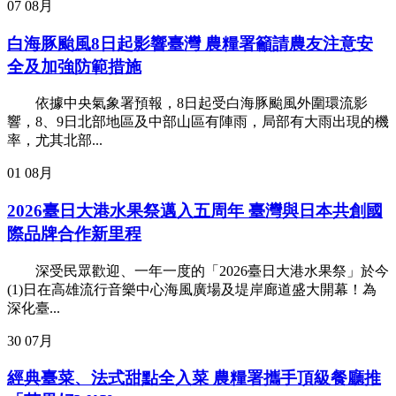
07
08月
白海豚颱風8日起影響臺灣 農糧署籲請農友注意安
全及加強防範措施
依據中央氣象署預報，8日起受白海豚颱風外圍環流影
響，8、9日北部地區及中部山區有陣雨，局部有大雨出現的機
率，尤其北部...
01
08月
2026臺日大港水果祭邁入五周年 臺灣與日本共創國
際品牌合作新里程
深受民眾歡迎、一年一度的「2026臺日大港水果祭」於今
(1)日在高雄流行音樂中心海風廣場及堤岸廊道盛大開幕！為
深化臺...
30
07月
經典臺菜、法式甜點全入菜 農糧署攜手頂級餐廳推