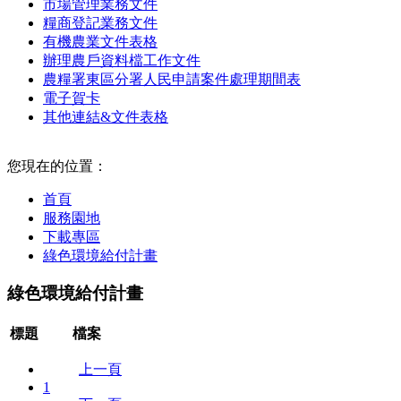
市場管理業務文件
糧商登記業務文件
有機農業文件表格
辦理農戶資料檔工作文件
農糧署東區分署人民申請案件處理期間表
電子賀卡
其他連結&文件表格
:::
您現在的位置：
首頁
服務園地
下載專區
綠色環境給付計畫
綠色環境給付計畫
標題
檔案
上一頁
1